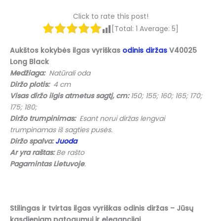
Click to rate this post!
[Total:
1
Average:
5
]
Aukštos kokybės ilgas vyriškas
odinis diržas
V40025
Long Black
Medžiaga:
Natūrali oda
Diržo plotis:
4 cm
Visas diržo ilgis atmetus sagtį, cm:
150; 155; 160; 165; 170;
175; 180;
Diržo trumpinimas:
Esant norui diržas lengvai
trumpinamas iš sagties pusės.
Diržo spalva:
Juoda
Ar yra raštas:
Be rašto
Pagamintas Lietuvoje
.
Stilingas ir tvirtas ilgas vyriškas odinis diržas – Jūsų
kasdieniam patogumui ir elegancijai