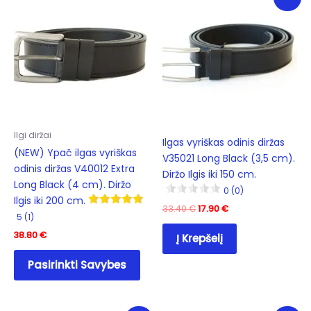
The
options
may
be
chosen
on
the
product
Ilgi diržai
page
Ilgas vyriškas odinis diržas
(NEW) Ypač ilgas vyriškas
V35021 Long Black (3,5 cm).
odinis diržas V40012 Extra
Diržo Ilgis iki 150 cm.
Long Black (4 cm). Diržo
0 (0)
Ilgis iki 200 cm.
Original
Current
33.40
€
17.90
€
5 (1)
price
price
was:
is:
38.80
€
Į Krepšelį
33.40 €.
17.90 €.
This
Pasirinkti Savybes
product
has
multiple