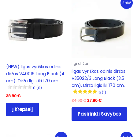
Sale!
Ilgi diržai
(NEW) Ilgas vyriškas odinis
Ilgas vyriškas odinis diržas
diržas V40016 Long Black (4
V35022/3 Long Black (3,5
cm). Diržo Ilgis iki 170 cm.
cm). Diržo Ilgis iki 170 cm.
0 (0)
5 (1)
38.80
€
Original
Current
34.90
€
27.80
€
price
price
This
Į Krepšelį
was:
is:
Pasirinkti Savybes
prod
34.90 €.
27.80 €.
has
mult
varia