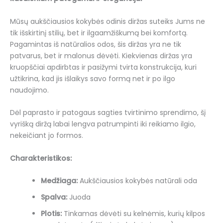
Mūsų aukščiausios kokybės odinis diržas suteiks Jums ne
tik išskirtinį stilių, bet ir ilgaamžiškumą bei komfortą.
Pagamintas iš natūralios odos, šis diržas yra ne tik
patvarus, bet ir malonus dėvėti. Kiekvienas diržas yra
kruopščiai apdirbtas ir pasižymi tvirta konstrukcija, kuri
užtikrina, kad jis išlaikys savo formą net ir po ilgo
naudojimo.
Dėl paprasto ir patogaus sagties tvirtinimo sprendimo, šį
vyrišką diržą labai lengva patrumpinti iki reikiamo ilgio,
nekeičiant jo formos.
Charakteristikos:
Medžiaga:
Aukščiausios kokybės natūrali oda
Spalva:
Juoda
Plotis:
Tinkamas dėvėti su kelnėmis, kurių kilpos