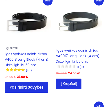
Sale!
Sale!
The
opti
may
be
cho
on
the
prod
Ilgi diržai
pag
Ilgas vyriškas odinis diržas
Ilgas vyriškas odinis diržas
V40017 Long Black (4 cm).
V40018 Long Black (4 cm).
Diržo Ilgis iki 155 cm.
Diržo Ilgis iki 150 cm.
0 (0)
5 (1)
Original
Current
34.90
€
24.60
€
Original
Current
34.90
€
23.60
€
price
price
price
price
was:
is:
This
Į Krepšelį
was:
is:
34.90 €.
24.60 €.
Pasirinkti Savybes
product
34.90 €.
23.60 €.
has
multiple
variants.
Sale!