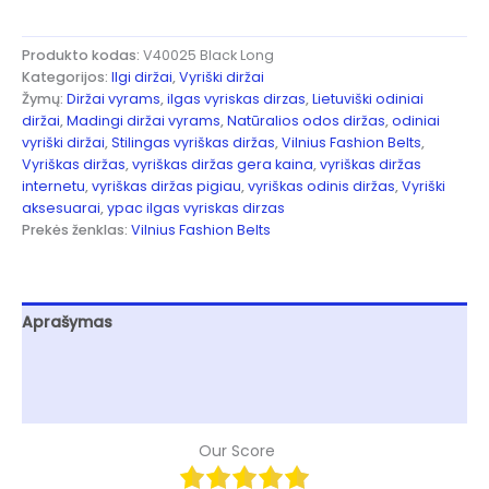
Produkto kodas:
V40025 Black Long
Kategorijos:
Ilgi diržai
,
Vyriški diržai
Žymų:
Diržai vyrams
,
ilgas vyriskas dirzas
,
Lietuviški odiniai
diržai
,
Madingi diržai vyrams
,
Natūralios odos diržas
,
odiniai
vyriški diržai
,
Stilingas vyriškas diržas
,
Vilnius Fashion Belts
,
Vyriškas diržas
,
vyriškas diržas gera kaina
,
vyriškas diržas
internetu
,
vyriškas diržas pigiau
,
vyriškas odinis diržas
,
Vyriški
aksesuarai
,
ypac ilgas vyriskas dirzas
Prekės ženklas:
Vilnius Fashion Belts
Aprašymas
Papildoma informacija
Atsiliepimai (0)
Our Score