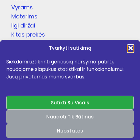
Vyrams
Moterims
Ilgi diržai
Kitos prekės
Dovanų dėžutės
Tvarkyti sutikimą
Odinės čežutės
Siekdami užtikrinti geriausią naršymo patirtį,
Kojinės
naudojame slapukus statistikai ir funkcionalumui.
Apie
Jūsų privatumas mums svarbus.
Kontaktai
Facebook
Sutikti Su Visais
Naudoti Tik Būtinus
Rekomenduojame:
kokybiskibatai.lt
,
ceskes.lt
Nuostatos
Autorių teisės © 2026 Vilnius Fashion Belts