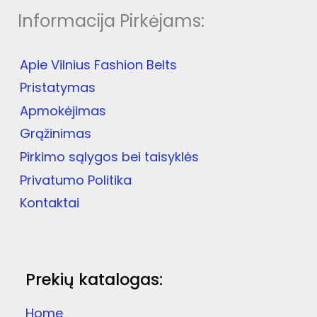
options
Informacija Pirkėjams:
may
be
chosen
Apie Vilnius Fashion Belts
on
the
Pristatymas
product
Apmokėjimas
page
Grąžinimas
Pirkimo sąlygos bei taisyklės
Privatumo Politika
Kontaktai
Prekių katalogas:
Home