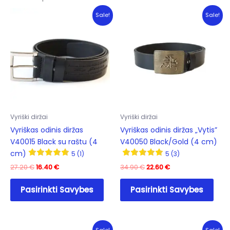
Sale!
Sale!
Vyriški diržai
Vyriški diržai
Vyriškas odinis diržas
Vyriškas odinis diržas „Vytis”
V40015 Black su raštu (4
V40050 Black/Gold (4 cm)
cm)
5 (1)
5 (3)
Original
Current
Original
Current
27.20
€
16.40
€
34.90
€
22.60
€
price
price
price
price
This
This
was:
is:
was:
is:
Pasirinkti Savybes
Pasirinkti Savybes
product
prod
27.20 €.
16.40 €.
34.90 €.
22.60 €.
has
has
multiple
mult
variants.
varia
Sale!
Sale!