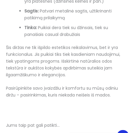
yra platesnės (džinsinės kelnės ir pan.)
Sagtis:
Patvari metalinė sagtis, užtikrinanti
patikimą prilaikymą
Tinka:
Puikiai dera tiek su džinsais, tiek su
panašiais casual drabužiais
Šis diržas ne tik išpildo estetikos reikalavimus, bet ir yra
funkcionalus. Jis puikiai tiks tiek kasdieniam naudojimui,
tiek ypatingoms progoms. Išskirtinė natūralios odos
tekstūra ir aukštos kokybės apdirbimas suteikia jam
ilgaamžiškumo ir elegancijos.
Pasirūpinkite savo įvaizdžiu ir komfortu su mūsų odiniu
diržu – pasirinkimas, kuris niekada neišeis iš mados.
Jums taip pat gali patikti…