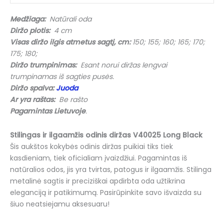
cm).
Diržo
Medžiaga:
Natūrali oda
Ilgis
Diržo plotis:
4 cm
iki
Visas diržo ilgis atmetus sagtį, cm:
150; 155; 160; 165; 170;
180
175; 180;
cm.
Diržo trumpinimas:
Esant norui diržas lengvai
trumpinamas iš sagties pusės.
Diržo spalva:
Juoda
Ar yra raštas:
Be rašto
Pagamintas Lietuvoje
.
Stilingas ir ilgaamžis odinis diržas V40025 Long Black
Šis aukštos kokybės odinis diržas puikiai tiks tiek
kasdieniam, tiek oficialiam įvaizdžiui. Pagamintas iš
natūralios odos, jis yra tvirtas, patogus ir ilgaamžis. Stilinga
metalinė sagtis ir preciziškai apdirbta oda užtikrina
eleganciją ir patikimumą. Pasirūpinkite savo išvaizda su
šiuo neatsiejamu aksesuaru!