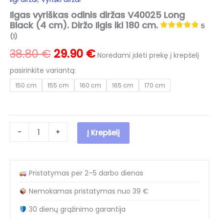
Ilgas vyriškas odinis diržas V40025 Long
Black (4 cm). Diržo Ilgis iki 180 cm.
5
(1)
Original
Current
38.80
€
29.90
€
Norėdami įdėti prekę į krepšelį
price
price
pasirinkite variantą:
150 cm
155 cm
160 cm
165 cm
170 cm
was:
is:
38.80 €.
29.90 €.
produkto
-
+
Į Krepšelį
kiekis:
Ilgas
vyriškas
odinis
Pristatymas per 2–5 darbo dienas
diržas
V40025
Nemokamas pristatymas nuo 39 €
Long
Black
30 dienų grąžinimo garantija
(4