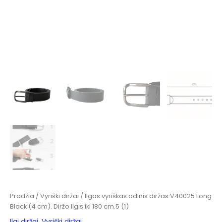
Pradžia
/
Vyriški diržai
/ Ilgas vyriškas odinis diržas V40025 Long
Black (4 cm). Diržo Ilgis iki 180 cm.5 (1)
Ilgi diržai
,
Vyriški diržai