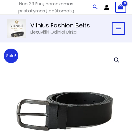
Pereiti
Nuo 39 Eurų nemokamas
Paieška
prie
pristatymas į paštomatą
turinio
Vilnius Fashion Belts
Lietuviški Odiniai Diržai
Sale!