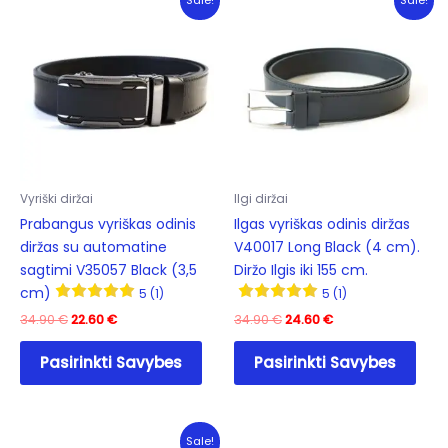
The
The
options
opti
may
may
be
be
chosen
cho
on
on
the
the
product
prod
Vyriški diržai
Ilgi diržai
page
pag
Prabangus vyriškas odinis
Ilgas vyriškas odinis diržas
diržas su automatine
V40017 Long Black (4 cm).
sagtimi V35057 Black (3,5
Diržo Ilgis iki 155 cm.
cm)
5 (1)
5 (1)
Original
Current
Original
Current
34.90
€
22.60
€
34.90
€
24.60
€
price
price
price
price
This
This
was:
is:
was:
is:
Pasirinkti Savybes
Pasirinkti Savybes
product
prod
34.90 €.
22.60 €.
34.90 €.
24.60 €.
has
has
multiple
mult
variants.
varia
Sale!