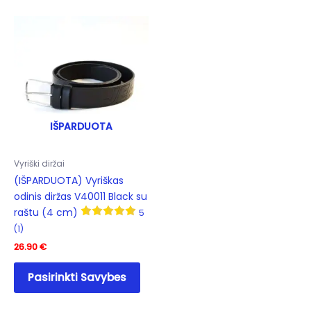
multiple
mult
variants.
varia
The
The
options
opti
may
may
be
be
chosen
cho
on
on
IŠPARDUOTA
the
the
product
prod
Vyriški diržai
page
pag
(IŠPARDUOTA) Vyriškas
odinis diržas V40011 Black su
raštu (4 cm)
5
(1)
26.90
€
This
Pasirinkti Savybes
product
has