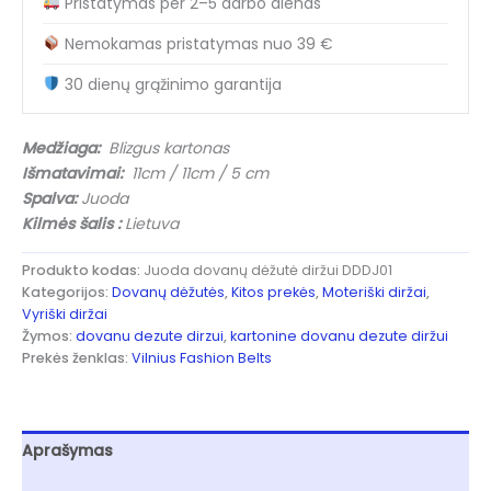
Pristatymas per 2–5 darbo dienas
diržui
supakuoti
Nemokamas pristatymas nuo 39 €
DDDJ01
Black
30 dienų grąžinimo garantija
Medžiaga:
Blizgus kartonas
Išmatavimai:
11cm / 11cm / 5 cm
Spalva:
Juoda
Kilmės šalis :
Lietuva
Produkto kodas:
Juoda dovanų dėžutė diržui DDDJ01
Kategorijos:
Dovanų dėžutės
,
Kitos prekės
,
Moteriški diržai
,
Vyriški diržai
Žymos:
dovanu dezute dirzui
,
kartonine dovanu dezute diržui
Prekės ženklas:
Vilnius Fashion Belts
Aprašymas
Papildoma informacija