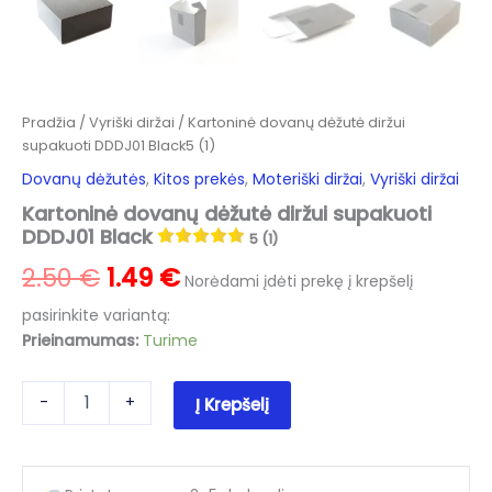
Pradžia
/
Vyriški diržai
/ Kartoninė dovanų dėžutė diržui
supakuoti DDDJ01 Black5 (1)
Dovanų dėžutės
,
Kitos prekės
,
Moteriški diržai
,
Vyriški diržai
Kartoninė dovanų dėžutė diržui supakuoti
DDDJ01 Black
5 (1)
Original
Current
2.50
€
1.49
€
Norėdami įdėti prekę į krepšelį
price
price
pasirinkite variantą:
Prieinamumas:
Turime
was:
is:
produkto
2.50 €.
1.49 €.
-
+
Į Krepšelį
kiekis:
Kartoninė
dovanų
dėžutė