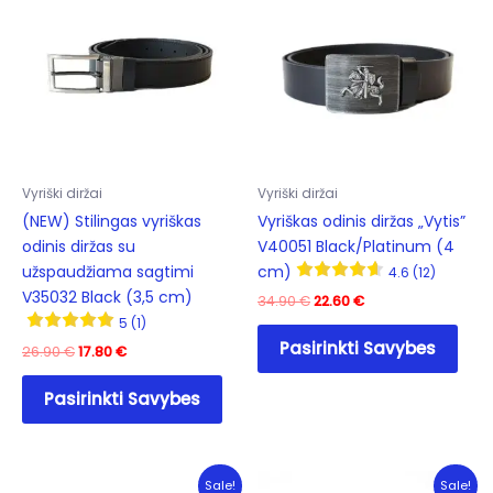
Vyriški diržai
Vyriški diržai
(NEW) Stilingas vyriškas
Vyriškas odinis diržas „Vytis”
odinis diržas su
V40051 Black/Platinum (4
užspaudžiama sagtimi
cm)
4.6 (12)
V35032 Black (3,5 cm)
Original
Current
34.90
€
22.60
€
price
price
5 (1)
This
was:
is:
Pasirinkti Savybes
Original
Current
26.90
€
17.80
€
prod
34.90 €.
22.60 €.
price
price
This
has
was:
is:
Pasirinkti Savybes
product
mult
26.90 €.
17.80 €.
has
varia
multiple
The
variants.
opti
Sale!
Sale!