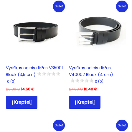
Sale!
Sale!
Vyriškas odinis diržas V35001
Vyriškas odinis diržas
Black (3,5 cm)
V40002 Black (4 cm)
0 (0)
0 (0)
Original
Current
Original
Current
23.80
€
14.60
€
27.60
€
16.40
€
price
price
price
price
was:
is:
was:
is:
Į Krepšelį
Į Krepšelį
23.80 €.
14.60 €.
27.60 €.
16.40 €.
Sale!
Sale!