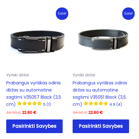
variants.
mult
The
varia
Sale!
Sale!
options
The
may
opti
be
may
chosen
be
on
cho
the
on
product
the
page
prod
Vyriški diržai
Vyriški diržai
pag
Prabangus vyriškas odinis
Prabangus vyriškas odinis
diržas su automatine
diržas su automatine
sagtimi V35057 Black (3,5
sagtimi V35051 Black (3,5
cm)
cm)
5 (1)
4.8 (4)
Original
Current
Original
Current
34.90
€
22.60
€
34.90
€
22.60
€
price
price
price
price
This
This
was:
is:
was:
is:
Pasirinkti Savybes
Pasirinkti Savybes
product
prod
34.90 €.
22.60 €.
34.90 €.
22.60 €.
has
has