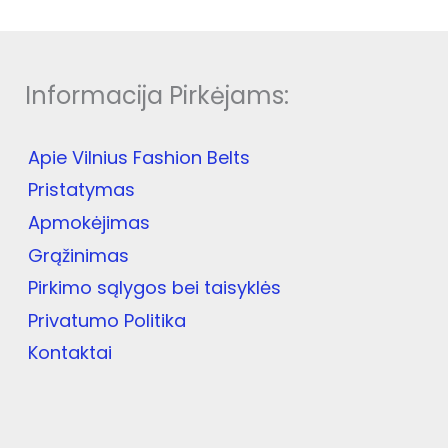
multiple
variants.
The
options
Informacija Pirkėjams:
may
be
chosen
Apie Vilnius Fashion Belts
on
the
Pristatymas
product
Apmokėjimas
page
Grąžinimas
Pirkimo sąlygos bei taisyklės
Privatumo Politika
Kontaktai