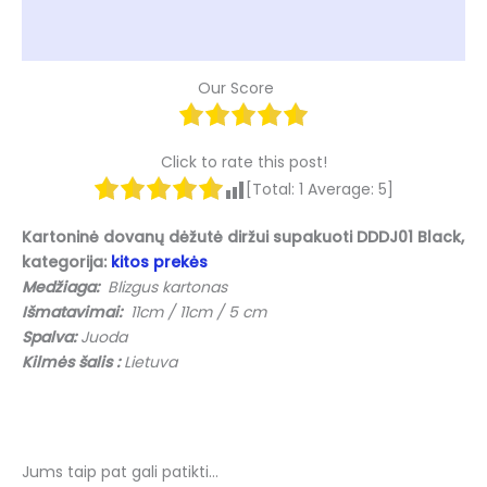
Atsiliepimai (0)
Our Score
Click to rate this post!
[Total:
1
Average:
5
]
Kartoninė dovanų dėžutė diržui supakuoti DDDJ01 Black,
kategorija:
kitos prekės
Medžiaga:
Blizgus kartonas
Išmatavimai:
11cm / 11cm / 5 cm
Spalva:
Juoda
Kilmės šalis :
Lietuva
Jums taip pat gali patikti…