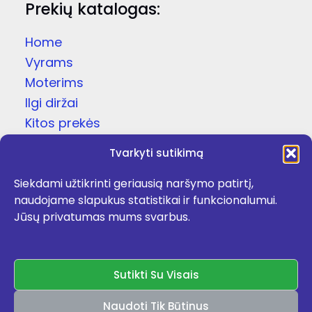
Prekių katalogas:
Home
Vyrams
Moterims
Ilgi diržai
Kitos prekės
Dovanų dėžutės
Tvarkyti sutikimą
Odinės čežutės
Siekdami užtikrinti geriausią naršymo patirtį,
Kojinės
naudojame slapukus statistikai ir funkcionalumui.
Apie
Jūsų privatumas mums svarbus.
Kontaktai
Facebook
Sutikti Su Visais
Naudoti Tik Būtinus