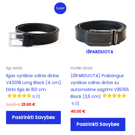
options
Sale!
may
be
chosen
on
the
product
IŠPARDUOTA
page
Ilgi diržai
Vyriški diržai
Ilgas vyriškas odinis diržas
(IŠPARDUOTA) Prabangus
V40018 Long Black (4 cm).
vyriškas odinis diržas su
Diržo Ilgis iki 150 cm.
automatine sagtimi V35055
Black (3,5 cm)
5 (1)
5 (1)
Original
Current
34.90
€
23.60
€
price
price
40.00
€
This
was:
is:
Pasirinkti Savybes
product
This
34.90 €.
23.60 €.
Pasirinkti Savybes
has
prod
multiple
has