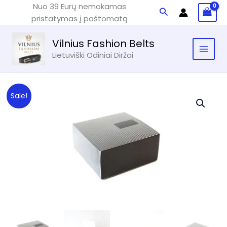
Black
Pereiti
Nuo 39 Eurų nemokamas
Paieška
prie
pristatymas į paštomatą
turinio
Vilnius Fashion Belts
Lietuviški Odiniai Diržai
Sale!