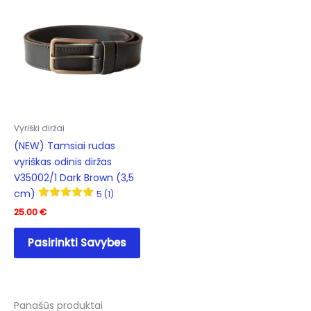
Vyriški diržai
(NEW) Tamsiai rudas
vyriškas odinis diržas
V35002/1 Dark Brown (3,5
cm)
5 (1)
25.00
€
This
Pasirinkti Savybes
product
has
multiple
variants.
Panašūs produktai
The