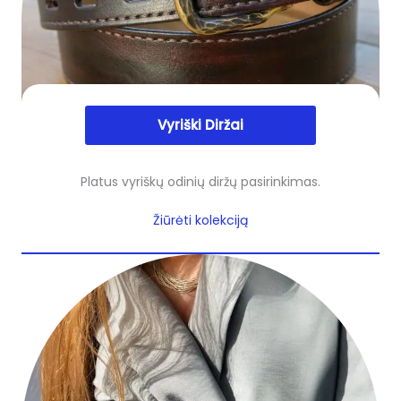
Vyriški Diržai
Platus vyriškų odinių diržų pasirinkimas.
Žiūrėti kolekciją