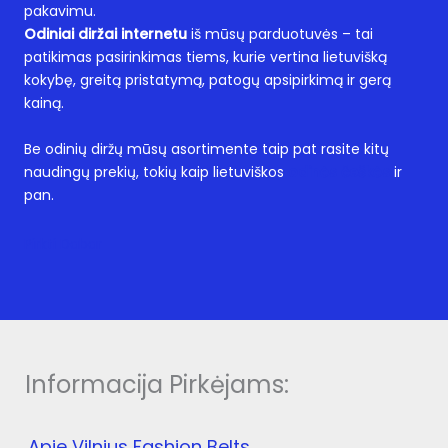
pakavimu.
Odiniai diržai internetu
iš mūsų parduotuvės – tai
patikimas pasirinkimas tiems, kurie vertina lietuvišką
kokybę, greitą pristatymą, patogų apsipirkimą ir gerą
kainą.
Be odinių diržų mūsų asortimente taip pat rasite kitų
naudingų prekių, tokių kaip lietuviškos
odinės češkės
ir
pan.
Pirkti Dabar
Informacija Pirkėjams:
Apie Vilnius Fashion Belts