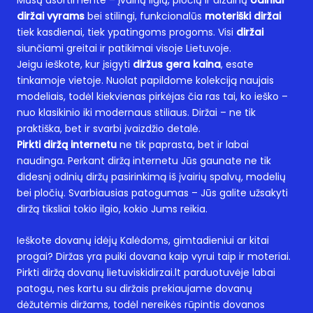
Mūsų asortimente – įvairių ilgių, pločių ir dizainų
odiniai
diržai vyrams
bei stilingi, funkcionalūs
moteriški diržai
tiek kasdienai, tiek ypatingoms progoms. Visi
diržai
siunčiami greitai ir patikimai visoje Lietuvoje.
Jeigu ieškote, kur įsigyti
diržus gera kaina
, esate
tinkamoje vietoje. Nuolat papildome kolekciją naujais
modeliais, todėl kiekvienas pirkėjas čia ras tai, ko ieško –
nuo klasikinio iki modernaus stiliaus. Diržai – ne tik
praktiška, bet ir svarbi įvaizdžio detalė.
Pirkti diržą internetu
ne tik paprasta, bet ir labai
naudinga. Perkant diržą internetu Jūs gaunate ne tik
didesnį odinių diržų pasirinkimą iš įvairių spalvų, modelių
bei pločių. Svarbiausias patogumas – Jūs galite užsakyti
diržą tiksliai tokio ilgio, kokio Jums reikia.
Ieškote dovanų idėjų Kalėdoms, gimtadieniui ar kitai
progai? Diržas yra puiki dovana kaip vyrui taip ir moteriai.
Pirkti diržą dovanų lietuviskidirzai.lt parduotuvėje labai
patogu, nes kartu su diržais prekiaujame dovanų
dėžutėmis diržams, todėl nereikės rūpintis dovanos