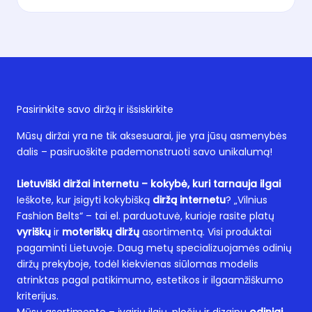
Pasirinkite savo diržą ir išsiskirkite
Mūsų diržai yra ne tik aksesuarai, jie yra jūsų asmenybės
dalis – pasiruoškite pademonstruoti savo unikalumą!
Lietuviški diržai internetu – kokybė, kuri tarnauja ilgai
Ieškote, kur įsigyti kokybišką
diržą internetu
? „Vilnius
Fashion Belts“ – tai el. parduotuvė, kurioje rasite platų
vyriškų
ir
moteriškų diržų
asortimentą. Visi produktai
pagaminti Lietuvoje. Daug metų specializuojamės odinių
diržų prekyboje, todėl kiekvienas siūlomas modelis
atrinktas pagal patikimumo, estetikos ir ilgaamžiškumo
kriterijus.