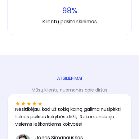
98
%
Klientų pasitenkinimas
ATSILIEPIMAI
Mūsų klientų nuomonės apie diržus
★
★
★
★
★
Nesitikėjau, kad už tokią kainą galima nusipirkti
tokios puikios kokybės diržą. Rekomenduoju
visiems ieškantiems kokybės!
Jonas Simanauskas