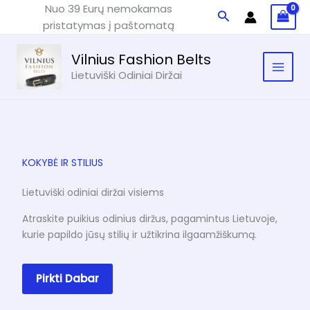
Pereiti
Nuo 39 Eurų nemokamas
Paieška
prie
pristatymas į paštomatą
turinio
Vilnius Fashion Belts
Lietuviški Odiniai Diržai
KOKYBĖ IR STILIUS
Lietuviški odiniai diržai visiems
Atraskite puikius odinius diržus, pagamintus Lietuvoje,
kurie papildo jūsų stilių ir užtikrina ilgaamžiškumą.
Pirkti Dabar