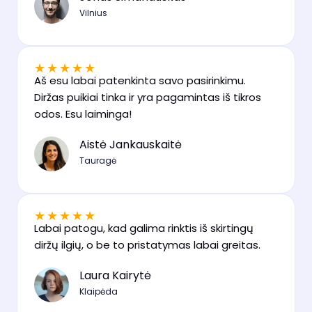
Vilnius
★
★
★
★
★
Aš esu labai patenkinta savo pasirinkimu.
Diržas puikiai tinka ir yra pagamintas iš tikros
odos. Esu laiminga!
Aistė Jankauskaitė
Tauragė
★
★
★
★
★
Labai patogu, kad galima rinktis iš skirtingų
diržų ilgių, o be to pristatymas labai greitas.
Laura Kairytė
Klaipėda