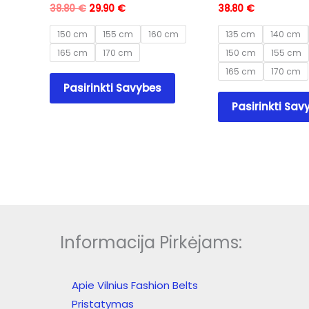
Original
Current
38.80
€
29.90
€
38.80
€
price
price
was:
is:
150 cm
155 cm
160 cm
135 cm
140 cm
38.80 €.
29.90 €.
165 cm
170 cm
150 cm
155 cm
165 cm
170 cm
This
Pasirinkti Savybes
product
Pasirinkti Sav
has
multiple
variants.
The
options
may
be
chosen
Informacija Pirkėjams:
on
the
product
Apie Vilnius Fashion Belts
page
Pristatymas