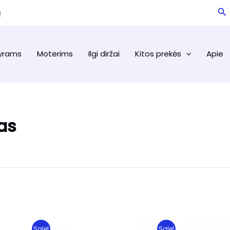
Pa
ą
yrams
Moterims
Ilgi diržai
Kitos prekės
Apie
zas
Sale!
Sale!