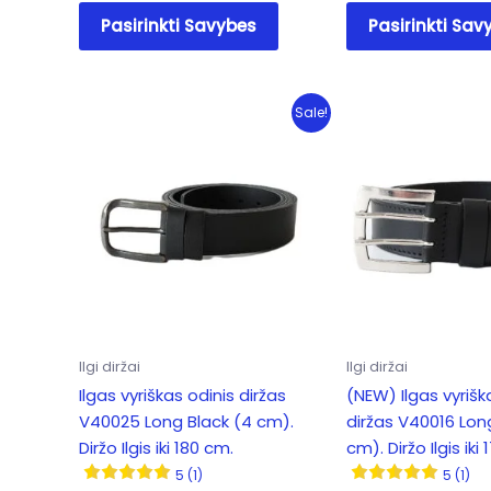
This
Pasirinkti Savybes
Pasirinkti Sav
product
has
multiple
variants.
Sale!
The
options
may
be
chosen
on
the
product
page
Ilgi diržai
Ilgi diržai
Ilgas vyriškas odinis diržas
(NEW) Ilgas vyrišk
V40025 Long Black (4 cm).
diržas V40016 Lon
Diržo Ilgis iki 180 cm.
cm). Diržo Ilgis iki
5 (1)
5 (1)