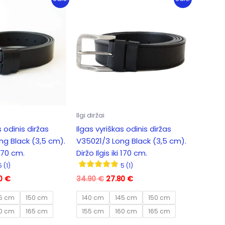
Ilgi diržai
s odinis diržas
Ilgas vyriškas odinis diržas
g Black (3,5 cm).
V35021/3 Long Black (3,5 cm).
 170 cm.
Diržo Ilgis iki 170 cm.
5 (1)
5 (1)
inal
Current
Original
Current
80
€
34.90
€
27.80
€
e
price
price
price
is:
was:
is:
5 cm
150 cm
140 cm
145 cm
150 cm
0 €.
27.80 €.
34.90 €.
27.80 €.
0 cm
165 cm
155 cm
160 cm
165 cm