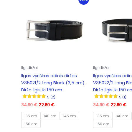
Ilgi diržai
Ilgi diržai
Ilgas vyriškas odinis diržas
Ilgas vyriškas odin
V35021/2 Long Black (3,5 cm).
V35022/2 Long Bla
Diržo Ilgis iki 150 cm.
Diržo Ilgis iki 150 c
5 (2)
5 (1)
Original
Current
Original
Cu
34.90
€
22.80
€
34.90
€
22.80
€
price
price
price
pr
was:
is:
was:
is:
135 cm
140 cm
145 cm
135 cm
140 cm
34.90 €.
22.80 €.
34.90 €.
22
150 cm
150 cm