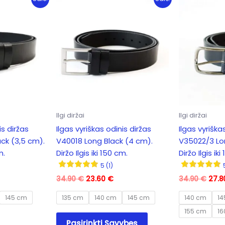
Ilgi diržai
Ilgi diržai
is diržas
Ilgas vyriškas odinis diržas
Ilgas vyriška
ck (3,5 cm).
V40018 Long Black (4 cm).
V35022/3 Lon
m.
Diržo Ilgis iki 150 cm.
Diržo Ilgis iki
5 (1)
rrent
Original
Current
Orig
34.90
€
23.60
€
34.90
€
27.
ice
price
price
pric
was:
is:
was:
145 cm
135 cm
140 cm
145 cm
140 cm
14
.80 €.
34.90 €.
23.60 €.
34.9
155 cm
16
This
Pasirinkti Savybes