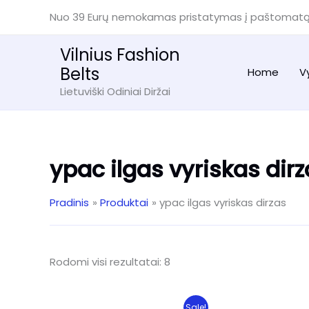
Pereiti
Nuo 39 Eurų nemokamas pristatymas į paštomat
prie
turinio
Vilnius Fashion
Belts
Home
V
Lietuviški Odiniai Diržai
ypac ilgas vyriskas dir
Pradinis
Produktai
ypac ilgas vyriskas dirzas
Rūšiuojama
Rodomi visi rezultatai: 8
pagal
naujausią
Sale!