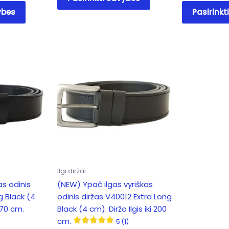
product
This
ybes
Pasirinkt
has
product
multiple
has
variants.
multiple
The
variants.
options
The
may
options
be
may
chosen
be
on
chosen
the
on
product
the
page
product
page
Ilgi diržai
as odinis
(NEW) Ypač ilgas vyriškas
g Black (4
odinis diržas V40012 Extra Long
 170 cm.
Black (4 cm). Diržo Ilgis iki 200
cm.
5 (1)