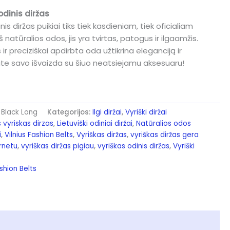
odinis diržas
is diržas puikiai tiks tiek kasdieniam, tiek oficialiam
š natūralios odos, jis yra tvirtas, patogus ir ilgaamžis.
 ir preciziškai apdirbta oda užtikrina eleganciją ir
ite savo išvaizda su šiuo neatsiejamu aksesuaru!
 Black Long
Kategorijos:
Ilgi diržai
,
Vyriški diržai
s vyriskas dirzas
,
Lietuviški odiniai diržai
,
Natūralios odos
i
,
Vilnius Fashion Belts
,
Vyriškas diržas
,
vyriškas diržas gera
ernetu
,
vyriškas diržas pigiau
,
vyriškas odinis diržas
,
Vyriški
ashion Belts