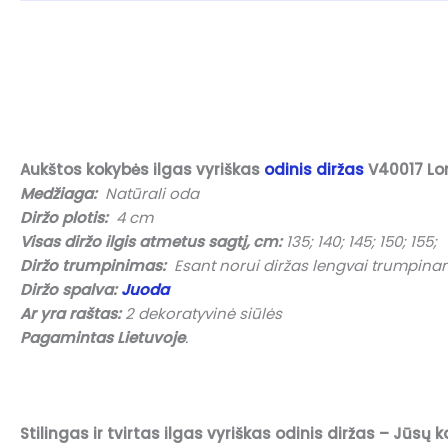
Aukštos kokybės ilgas vyriškas
odinis diržas
V40017 Lo
Medžiaga:
Natūrali oda
Diržo plotis:
4 cm
Visas diržo ilgis atmetus sagtį, cm:
135; 140; 145; 150; 155;
Diržo trumpinimas:
Esant norui diržas lengvai trumpinam
Diržo spalva:
Juoda
Ar yra raštas:
2 dekoratyvinė siūlės
Pagamintas Lietuvoje
.
Stilingas ir tvirtas ilgas vyriškas odinis diržas – Jūs