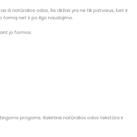
s iš natūralios odos, šis diržas yra ne tik patvarus, bet ir
avo formą net ir po ilgo naudojimo.
iant jo formos.
ypatingoms progoms. Išskirtinė natūralios odos tekstūra ir