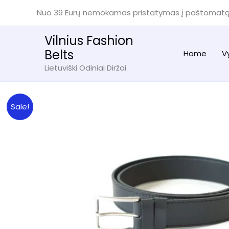
Pereiti
Nuo 39 Eurų nemokamas pristatymas į paštomat
prie
turinio
Vilnius Fashion
Belts
Home
V
Lietuviški Odiniai Diržai
Sale!