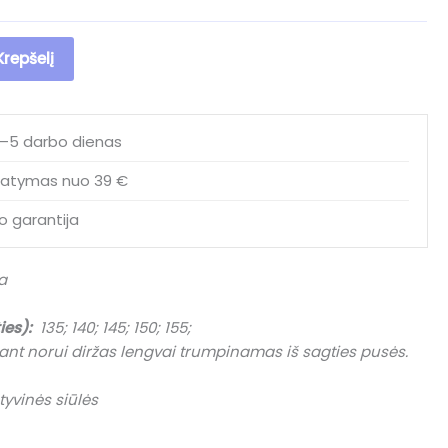
.
24.60 €.
 Krepšelį
2–5 darbo dienas
atymas nuo 39 €
o garantija
a
ies):
135; 140; 145; 150; 155;
nt norui diržas lengvai trumpinamas iš sagties pusės.
yvinės siūlės