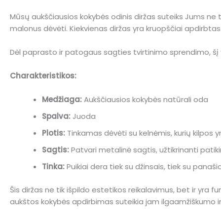
Mūsų aukščiausios kokybės odinis diržas suteiks Jums ne tik 
malonus dėvėti. Kiekvienas diržas yra kruopščiai apdirbtas ir
Dėl paprasto ir patogaus sagties tvirtinimo sprendimo, šį vy
Charakteristikos:
Medžiaga:
Aukščiausios kokybės natūrali oda
Spalva:
Juoda
Plotis:
Tinkamas dėvėti su kelnėmis, kurių kilpos yr
Sagtis:
Patvari metalinė sagtis, užtikrinanti pati
Tinka:
Puikiai dera tiek su džinsais, tiek su panaši
Šis diržas ne tik išpildo estetikos reikalavimus, bet ir yra 
aukštos kokybės apdirbimas suteikia jam ilgaamžiškumo ir