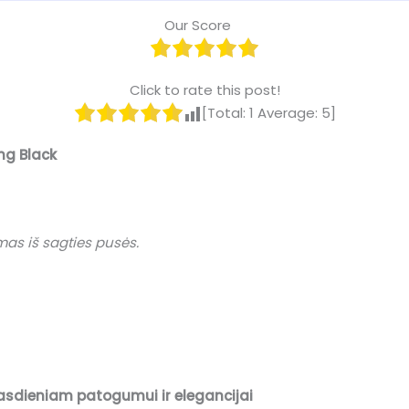
Our Score
Click to rate this post!
[Total:
1
Average:
5
]
ng Black
as iš sagties pusės.
ų kasdieniam patogumui ir elegancijai