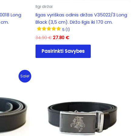
Ilgi diržai
40018 Long
Ilgas vyriškas odinis diržas V35022/3 Long
0 cm.
Black (3,5 cm). Diržo Ilgis iki 170 cm.
5 (1)
Original
Current
34.90
€
27.80
€
price
price
This
was:
is:
Pasirinkti Savybes
duct
product
34.90 €.
27.80 €.
has
iple
multiple
ants.
variants.
Sale!
The
ons
options
may
be
sen
chosen
on
the
duct
product