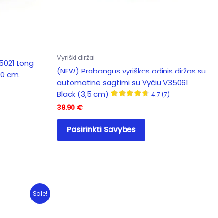
e
page
Vyriški diržai
35021 Long
(NEW) Prabangus vyriškas odinis diržas su
150 cm.
automatine sagtimi su Vyčiu V35061
Black (3,5 cm)
4.7 (7)
38.90
€
This
Pasirinkti Savybes
product
has
multiple
variants.
The
options
Sale!
may
be