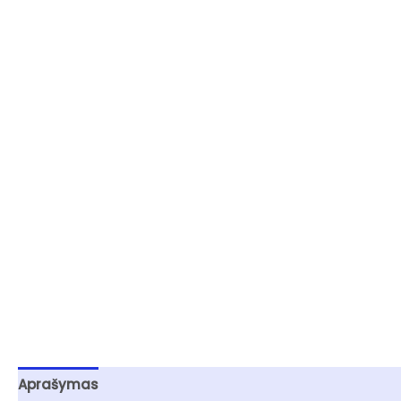
Aprašymas
Papildoma informacija
Atsiliepimai (0