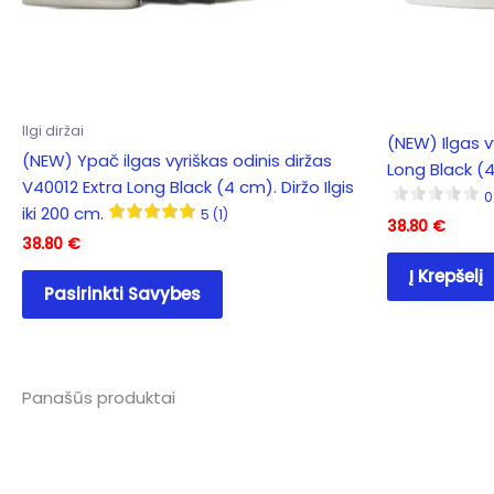
Ilgi diržai
(NEW) Ilgas v
(NEW) Ypač ilgas vyriškas odinis diržas
Long Black (4 
V40012 Extra Long Black (4 cm). Diržo Ilgis
0
iki 200 cm.
5 (1)
38.80
€
38.80
€
This
Į Krepšelį
Pasirinkti Savybes
product
has
multiple
variants.
Panašūs produktai
The
options
may
be