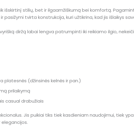
išskirtinį stilių, bet ir ilgaamžiškumą bei komfortą. Pagaminta
 pasižymi tvirta konstrukcija, kuri užtikrina, kad jis išlaikys s
rišką diržą labai lengva patrumpinti iki reikiamo ilgio, nekeič
a platesnės (džinsinės kelnės ir pan.)
kimą prilaikymą
ais casual drabužiais
funkcionalus. Jis puikiai tiks tiek kasdieniam naudojimui, tiek 
 elegancijos.