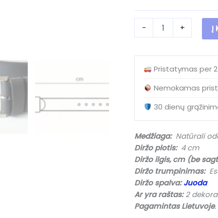
34.90 €
produkto
-
+
Į
kiekis:
Ilgas
vyriškas
odinis
Pristatymas per 
diržas
V40017
Nemokamas prist
Long
Black
30 dienų grąžinim
(4
cm).
Diržo
Medžiaga:
Natūrali od
Ilgis
Diržo plotis:
4 cm
iki
155
Diržo ilgis, cm (be sagt
cm.
Diržo trumpinimas:
Esa
Diržo spalva:
Juoda
Ar yra raštas:
2 dekorat
Pagamintas Lietuvoje
.