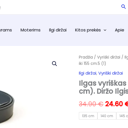
Pa
ą
yrams
Moterims
Ilgi diržai
Kitos prekės
Apie
Pradžia
/
Vyriški diržai
/ Il
iki 155 cm.5 (1)
Ilgi diržai
,
Vyriški diržai
Ilgas vyriškas
cm). Diržo Ilgis
Origina
34.90
€
24.60
price
135 cm
140 cm
145 
was: