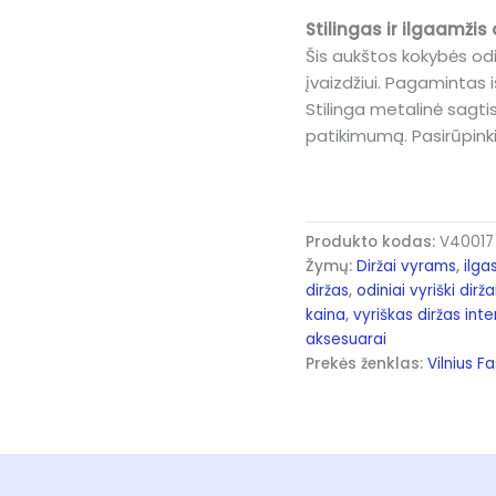
Stilingas ir ilgaamžis 
Šis aukštos kokybės odin
įvaizdžiui. Pagamintas i
Stilinga metalinė sagtis
patikimumą. Pasirūpink
Produkto kodas:
V40017
Žymų:
Diržai vyrams
,
ilga
diržas
,
odiniai vyriški dirža
kaina
,
vyriškas diržas int
aksesuarai
Prekės ženklas:
Vilnius F
)