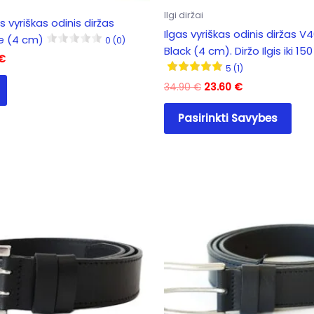
Ilgi diržai
 vyriškas odinis diržas
Ilgas vyriškas odinis diržas V
e (4 cm)
0 (0)
Black (4 cm). Diržo Ilgis iki 15
al
Current
€
5 (1)
price
is:
Original
Current
34.90
€
23.60
€
 €.
18.80 €.
price
price
This
was:
is:
Pasirinkti Savybes
pro
34.90 €.
23.60 €.
has
mult
vari
The
opti
may
be
cho
on
the
pro