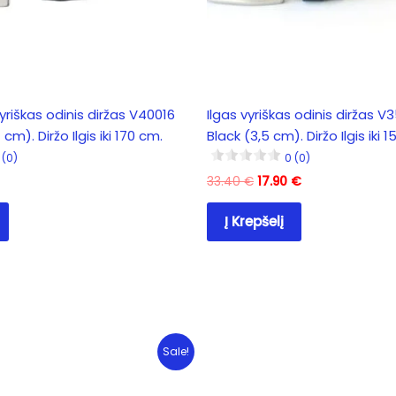
pag
yriškas odinis diržas V40016
Ilgas vyriškas odinis diržas V
cm). Diržo Ilgis iki 170 cm.
Black (3,5 cm). Diržo Ilgis iki 
 (0)
0 (0)
Original
Current
33.40
€
17.90
€
price
price
was:
is:
Į Krepšelį
33.40 €.
17.90 €.
Sale!