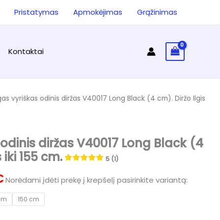
was:
is:
ieška
Pristatymas
Apmokėjimas
Grąžinimas
34.90 €.
24.60 €.
Kontaktai
gas vyriškas odinis diržas V40017 Long Black (4 cm). Diržo Ilgis
 odinis diržas V40017 Long Black (4
 iki 155 cm.
5 (1)
l
Current
€
Norėdami įdėti prekę į krepšelį pasirinkite variantą:
price
cm
150 cm
is: