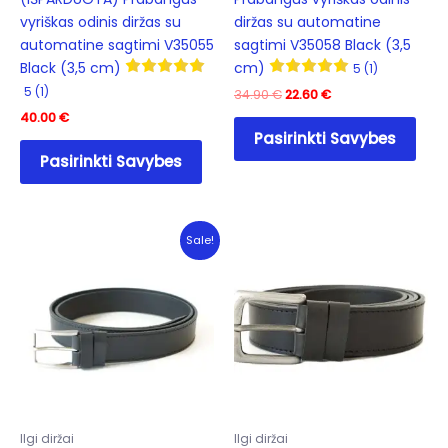
vyriškas odinis diržas su
diržas su automatine
automatine sagtimi V35055
sagtimi V35058 Black (3,5
Black (3,5 cm)
cm)
5 (1)
5 (1)
Original
Current
34.90
€
22.60
€
price
price
40.00
€
This
was:
is:
Pasirinkti Savybes
This
prod
34.90 €.
22.60 €.
Pasirinkti Savybes
product
has
has
mult
multiple
varia
variants.
The
Sale!
The
opti
options
may
may
be
be
cho
chosen
on
on
the
the
prod
product
pag
Ilgi diržai
Ilgi diržai
page