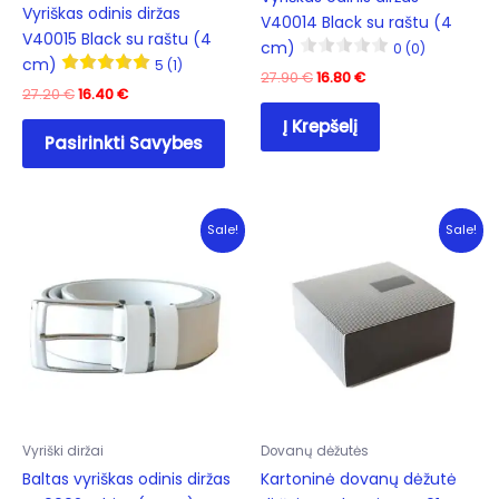
Vyriškas odinis diržas
V40014 Black su raštu (4
V40015 Black su raštu (4
cm)
0 (0)
cm)
5 (1)
Original
Current
27.90
€
16.80
€
Original
Current
27.20
€
16.40
€
price
price
price
price
was:
is:
This
Į Krepšelį
was:
is:
27.90 €.
16.80 €.
Pasirinkti Savybes
product
27.20 €.
16.40 €.
has
multiple
variants.
Sale!
Sale!
The
options
may
be
chosen
on
the
product
Vyriški diržai
Dovanų dėžutės
page
Baltas vyriškas odinis diržas
Kartoninė dovanų dėžutė