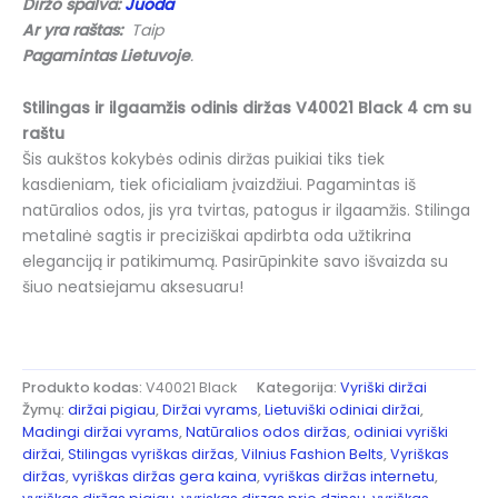
Diržo spalva:
Juoda
Ar yra raštas:
Taip
Pagamintas Lietuvoje
.
Stilingas ir ilgaamžis odinis diržas V40021 Black 4 cm su
raštu
Šis aukštos kokybės odinis diržas puikiai tiks tiek
kasdieniam, tiek oficialiam įvaizdžiui. Pagamintas iš
natūralios odos, jis yra tvirtas, patogus ir ilgaamžis. Stilinga
metalinė sagtis ir preciziškai apdirbta oda užtikrina
eleganciją ir patikimumą. Pasirūpinkite savo išvaizda su
šiuo neatsiejamu aksesuaru!
Produkto kodas:
V40021 Black
Kategorija:
Vyriški diržai
Žymų:
diržai pigiau
,
Diržai vyrams
,
Lietuviški odiniai diržai
,
Madingi diržai vyrams
,
Natūralios odos diržas
,
odiniai vyriški
diržai
,
Stilingas vyriškas diržas
,
Vilnius Fashion Belts
,
Vyriškas
diržas
,
vyriškas diržas gera kaina
,
vyriškas diržas internetu
,