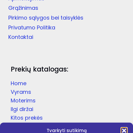
page
Grąžinimas
Pirkimo sąlygos bei taisyklės
Privatumo Politika
Kontaktai
Prekių katalogas:
Home
Vyrams
Moterims
Ilgi diržai
Kitos prekės
Dovanų dėžutės
Tvarkyti sutikimą