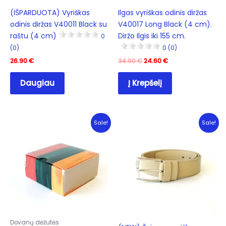
(IŠPARDUOTA) Vyriškas
Ilgas vyriškas odinis diržas
odinis diržas V40011 Black su
V40017 Long Black (4 cm).
raštu (4 cm)
Diržo Ilgis iki 155 cm.
0
(0)
0 (0)
Original
Current
26.90
€
34.90
€
24.60
€
price
price
was:
is:
Daugiau
Į Krepšelį
34.90 €.
24.60 €.
Sale!
Sale!
Dovanų dėžutės