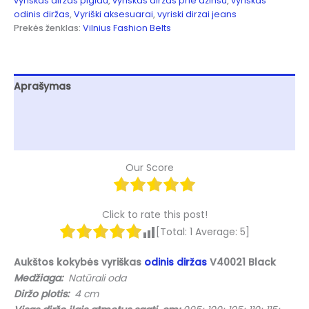
vyriškas diržas pigiau
,
vyriskas dirzas prie dzinsu
,
vyriškas
odinis diržas
,
Vyriški aksesuarai
,
vyriski dirzai jeans
Prekės ženklas:
Vilnius Fashion Belts
Aprašymas
Papildoma informacija
Atsiliepimai (0)
Our Score
Click to rate this post!
[Total:
1
Average:
5
]
Aukštos kokybės vyriškas
odinis diržas
V40021 Black
Medžiaga:
Natūrali oda
Diržo plotis:
4 cm