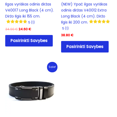
Ilgas vyriškas odinis diržas
(NEW) Ypač ilgas vyriškas
V40017 Long Black (4 cm).
odinis diržas V40012 Extra
Diržo Ilgis iki 155 cm.
Long Black (4 cm). Diržo
Ilgis iki 200 cm.
5 (1)
5 (1)
Original
Current
34.90
€
24.60
€
price
price
38.80
€
This
was:
is:
Pasirinkti Savybes
product
This
34.90 €.
24.60 €.
Pasirinkti Savybes
has
prod
multiple
has
variants.
mult
The
varia
Sale!
options
The
may
opti
be
may
chosen
be
on
cho
the
on
product
the
page
prod