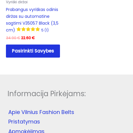
Vyriški diržai
pag
Prabangus vyriškas odinis
diržas su automatine
sagtimi V35057 Black (3,5
cm)
5 (1)
Original
Current
34.90
€
22.60
€
price
price
This
was:
is:
Pasirinkti Savybes
product
34.90 €.
22.60 €.
has
multiple
variants.
The
options
Informacija Pirkėjams:
may
be
chosen
Apie Vilnius Fashion Belts
on
the
Pristatymas
product
Apmokėjimas