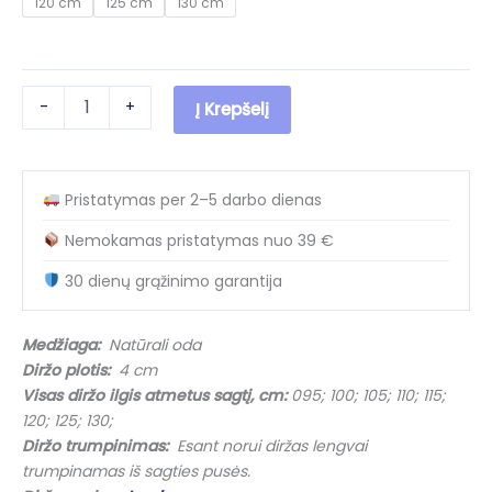
120 cm
125 cm
130 cm
27.60 €.
16.40 €.
produkto
-
+
Į Krepšelį
kiekis:
Vyriškas
odinis
diržas
Pristatymas per 2–5 darbo dienas
V40021
Black
Nemokamas pristatymas nuo 39 €
su
raštu
30 dienų grąžinimo garantija
(4
cm)
Medžiaga:
Natūrali oda
Diržo plotis:
4 cm
Visas diržo ilgis atmetus sagtį, cm:
095; 100; 105; 110; 115;
120; 125; 130;
Diržo trumpinimas:
Esant norui diržas lengvai
trumpinamas iš sagties pusės.