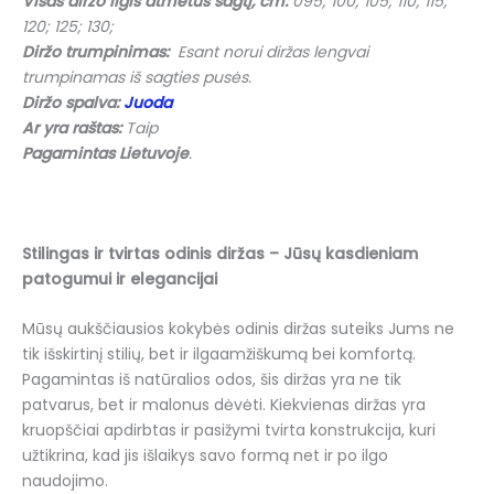
Visas diržo ilgis atmetus sagtį, cm:
095; 100; 105; 110; 115;
120; 125; 130;
Diržo trumpinimas:
Esant norui diržas lengvai
trumpinamas iš sagties pusės.
Diržo spalva:
Juoda
Ar yra raštas:
Taip
Pagamintas Lietuvoje
.
Stilingas ir tvirtas odinis diržas – Jūsų kasdieniam
patogumui ir elegancijai
Mūsų aukščiausios kokybės odinis diržas suteiks Jums ne
tik išskirtinį stilių, bet ir ilgaamžiškumą bei komfortą.
Pagamintas iš natūralios odos, šis diržas yra ne tik
patvarus, bet ir malonus dėvėti. Kiekvienas diržas yra
kruopščiai apdirbtas ir pasižymi tvirta konstrukcija, kuri
užtikrina, kad jis išlaikys savo formą net ir po ilgo
naudojimo.