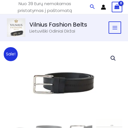
Pereiti
Nuo 39 Eurų nemokamas
Paieška
prie
pristatymas į paštomatą
turinio
Vilnius Fashion Belts
Lietuviški Odiniai Diržai
Sale!