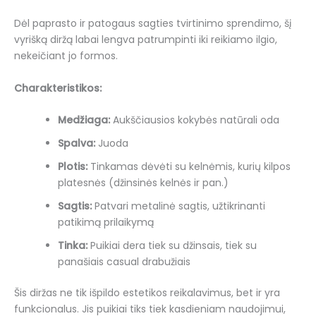
Dėl paprasto ir patogaus sagties tvirtinimo sprendimo, šį
vyrišką diržą labai lengva patrumpinti iki reikiamo ilgio,
nekeičiant jo formos.
Charakteristikos:
Medžiaga:
Aukščiausios kokybės natūrali oda
Spalva:
Juoda
Plotis:
Tinkamas dėvėti su kelnėmis, kurių kilpos
platesnės (džinsinės kelnės ir pan.)
Sagtis:
Patvari metalinė sagtis, užtikrinanti
patikimą prilaikymą
Tinka:
Puikiai dera tiek su džinsais, tiek su
panašiais casual drabužiais
Šis diržas ne tik išpildo estetikos reikalavimus, bet ir yra
funkcionalus. Jis puikiai tiks tiek kasdieniam naudojimui,