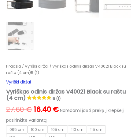
Pradžia
/
Vyriški diržai
/ Vyriškas odinis diržas V40021 Black su
raštu (4 cm)5 (1)
Vyriški diržai
Vyriškas odinis diržas V40021 Black su raštu
(4 cm)
5 (1)
Original
Current
27.60
€
16.40
€
Norėdami įdėti prekę į krepšelį
price
price
pasirinkite variantą:
095 cm
100 cm
105 cm
110 cm
115 cm
was:
is: