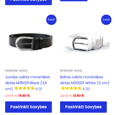
product
27.60 €.
16.90 €.
has
multiple
variants.
Sale!
Sale!
The
options
may
be
chosen
on
the
product
Moteriški diržai
Moteriški diržai
page
Juodas odinis moteriškas
Baltas odinis moteriškas
diržas M35001 Black (3,5
diržas M30001 White (3 cm)
cm)
5 (1)
5 (3)
Original
Current
Original
Current
24.90
€
14.80
€
22.80
€
13.80
€
price
price
price
price
This
This
was:
is:
was:
is:
Pasirinkti Savybes
Pasirinkti Savybes
product
prod
24.90 €.
14.80 €.
22.80 €.
13.80 €.
has
has