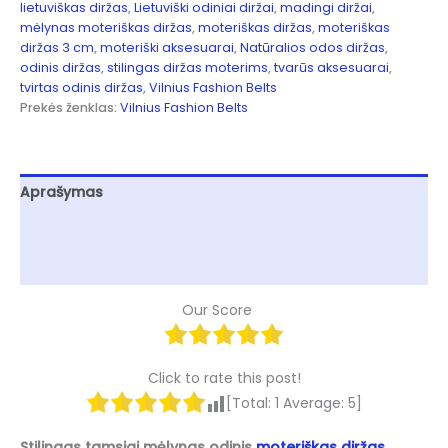
lietuviškas diržas
,
Lietuviški odiniai diržai
,
madingi diržai
,
mėlynas moteriškas diržas
,
moteriškas diržas
,
moteriškas
diržas 3 cm
,
moteriški aksesuarai
,
Natūralios odos diržas
,
odinis diržas
,
stilingas diržas moterims
,
tvarūs aksesuarai
,
tvirtas odinis diržas
,
Vilnius Fashion Belts
Prekės ženklas:
Vilnius Fashion Belts
Aprašymas
Papildoma informacija
Atsiliepimai (0)
Our Score
Click to rate this post!
[Total:
1
Average:
5
]
Stilingas tamsiai mėlynas odinis
moteriškas diržas
,