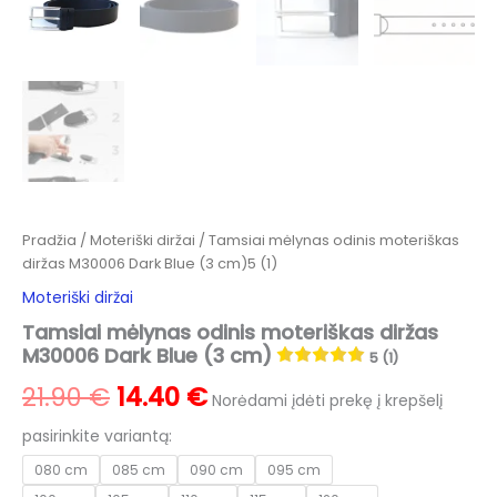
Pradžia
/
Moteriški diržai
/ Tamsiai mėlynas odinis moteriškas
diržas M30006 Dark Blue (3 cm)5 (1)
Moteriški diržai
Tamsiai mėlynas odinis moteriškas diržas
M30006 Dark Blue (3 cm)
5 (1)
Original
Current
21.90
€
14.40
€
Norėdami įdėti prekę į krepšelį
price
price
pasirinkite variantą:
080 cm
085 cm
090 cm
095 cm
was:
is: