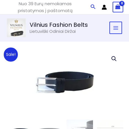
Pereiti
Nuo 39 Eurų nemokamas
Paieška
prie
pristatymas į paštomatą
turinio
Vilnius Fashion Belts
Lietuviški Odiniai Diržai
Sale!