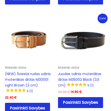
has
has
multiple
mult
variants.
varia
Sale!
The
The
options
opti
may
may
be
be
chosen
cho
on
on
the
the
product
prod
Moteriški diržai
Moteriški diržai
page
pag
(NEW) Šviesiai rudas odinis
Juodas odinis moteriškas
moteriškas diržas M30001
diržas M35002 Black (3,5
Light Brown (3 cm)
cm)
5 (1)
5 (1)
Original
Current
24.90
€
14.80
€
price
price
22.40
€
This
was:
is:
Pasirinkti Savybes
This
prod
24.90 €.
14.80 €.
Pasirinkti Savybes
product
has