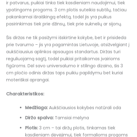
ir patvarus, puikiai tinka tiek kasdieniam naudojimui, tiek
ypatingoms progoms. 3 cm plotis suteikia subtilų, tačiau
pakankamai išraiškingą efektą, todėl jis yra puikus
pasirinkimas tiek prie džinsų, tiek prie suknelių ar sijonų.
Šis diržas ne tik pasižymi išskirtine kokybe, bet ir prisideda
prie tvarumo – jis yra pagamintas Lietuvoje, atsižvelgiant į
aukščiausius aplinkos apsaugos standartus. Diržas turi
reguliuojamą sagtį, todėl puikiai pritaikomas įvairioms
figūroms. Dėl savo universalumo ir stilingo dizaino, šis 3
cm pločio odinis diržas taps puikiu papildymu bet kuriai
moteriškai aprangai.
Charakteristikos:
Medžiaga:
Aukščiausios kokybės natūrali oda
Diržo spalva:
Tamsiai mėlyna
Plotis:
3 cm – tai diržų plotis, tinkamas tiek
kasdieniam dėvėjimui, tiek formalioms progoms