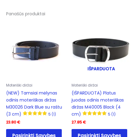
Panašūs produktai
IŠPARDUOTA
Moteriški diržai
Moteriški diržai
(NEW) Tamsiai mėlynas
(IŠPARDUOTA) Platus
odinis moteriškas diržas
juodas odinis moteriškas
M30026 Dark Blue su raštu
diržas M40005 Black (4
(3 cm)
cm)
5 (1)
5 (1)
23.80
€
27.85
€
This
This
Pasirinkti Savybes
Pasirinkti Savybes
product
prod