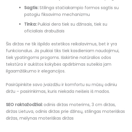
Sagtis:
Stilinga stačiakampio formos sagtis su
patogiu fiksavimo mechanizmu
Tinka:
Puikiai dera tiek su džinsais, tiek su
oficialiais drabužiais
Šis diržas ne tik išpildo estetikos reikalavimus, bet ir yra
funkcionalus. Jis puikiai tiks tiek kasdieniam naudojimui,
tiek ypatingoms progoms. Išskirtinė natūralios odos
tekstūra ir aukštos kokybės apdirbimas suteikia jam
ilgaamžiškumo ir elegancijos.
Pasirūpinkite savo įvaizdžiu ir komfortu su mūsų odiniu
diržu – pasirinkimas, kuris niekada neišeis iš mados.
SEO raktažodžiai:
odinis diržas moterims, 3 cm diržas,
diržas Lietuva, odinis diržas prie džinsų, stilingas moteriškas
diržas, mėlynas moteriškas diržas