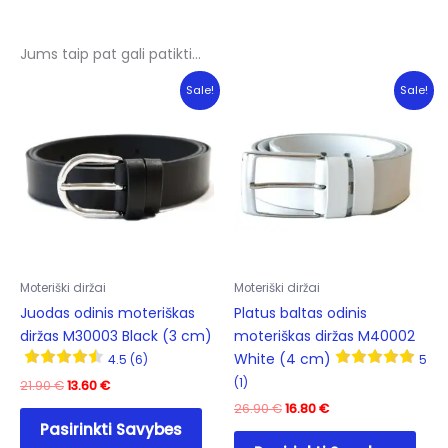
Jums taip pat gali patikti…
Sale!
Sale!
Moteriški diržai
Moteriški diržai
Juodas odinis moteriškas
Platus baltas odinis
diržas M30003 Black (3 cm)
moteriškas diržas M40002
White (4 cm)
4.5 (6)
5
(1)
Original
Current
21.90
€
13.60
€
price
price
Original
Current
26.90
€
16.80
€
This
was:
is:
price
price
Pasirinkti Savybes
product
This
21.90 €.
13.60 €.
was:
is: