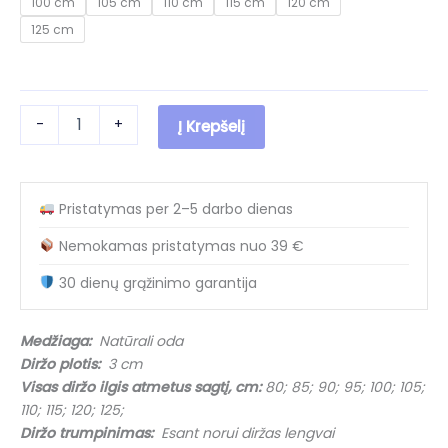
100 cm
105 cm
110 cm
115 cm
120 cm
21.90 €.
14.40 €.
125 cm
produkto
-
+
Į Krepšelį
kiekis:
Tamsiai
mėlynas
odinis
Pristatymas per 2–5 darbo dienas
moteriškas
diržas
Nemokamas pristatymas nuo 39 €
M30006
Dark
30 dienų grąžinimo garantija
Blue
(3
cm)
Medžiaga:
Natūrali oda
Diržo plotis:
3 cm
Visas diržo ilgis atmetus sagtį, cm:
80; 85; 90; 95; 100; 105;
110; 115; 120; 125;
Diržo trumpinimas:
Esant norui diržas lengvai