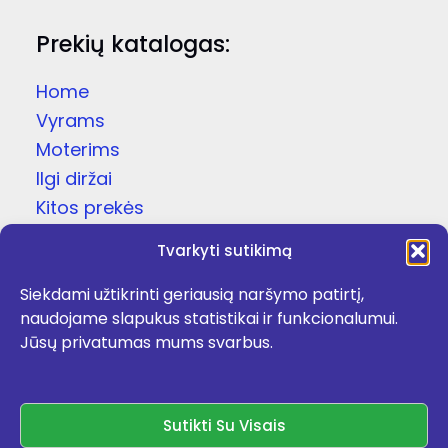
Prekių katalogas:
Home
Vyrams
Moterims
Ilgi diržai
Kitos prekės
Dovanų dėžutės
Tvarkyti sutikimą
Odinės čežutės
Siekdami užtikrinti geriausią naršymo patirtį,
Kojinės
naudojame slapukus statistikai ir funkcionalumui.
Apie
Jūsų privatumas mums svarbus.
Kontaktai
Facebook
Sutikti Su Visais