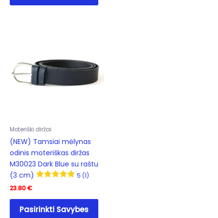
has
mult
multiple
varia
variants.
The
The
opti
options
may
may
be
be
cho
chosen
on
on
the
the
prod
product
pag
Moteriški diržai
page
(NEW) Tamsiai mėlynas
odinis moteriškas diržas
M30023 Dark Blue su raštu
(3 cm)
5 (1)
23.80
€
This
Pasirinkti Savybes
product