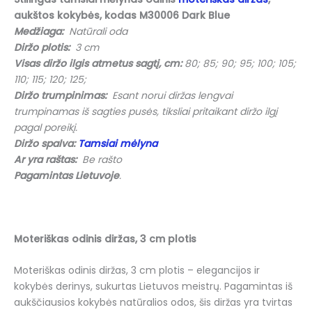
aukštos kokybės, kodas M30006 Dark Blue
Medžiaga:
Natūrali oda
Diržo plotis:
3 cm
Visas diržo ilgis atmetus sagtį, cm:
80; 85; 90; 95; 100; 105;
110; 115; 120; 125;
Diržo trumpinimas:
Esant norui diržas lengvai
trumpinamas iš sagties pusės, tiksliai pritaikant diržo ilgį
pagal poreikį.
Diržo spalva:
Tamsiai mėlyna
Ar yra raštas:
Be rašto
Pagamintas Lietuvoje
.
Moteriškas odinis diržas, 3 cm plotis
Moteriškas odinis diržas, 3 cm plotis – elegancijos ir
kokybės derinys, sukurtas Lietuvos meistrų. Pagamintas iš
aukščiausios kokybės natūralios odos, šis diržas yra tvirtas