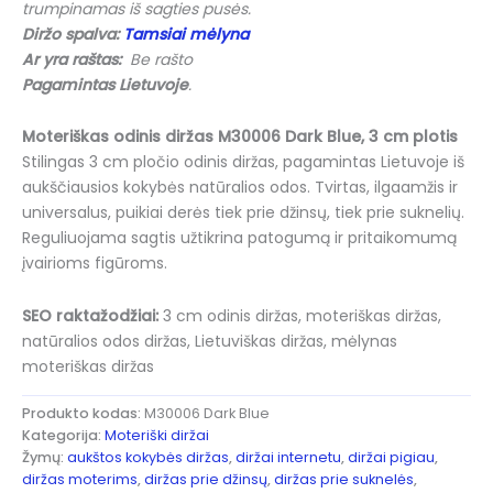
trumpinamas iš sagties pusės.
Diržo spalva:
Tamsiai mėlyna
Ar yra raštas:
Be rašto
Pagamintas Lietuvoje
.
Moteriškas odinis diržas M30006 Dark Blue, 3 cm plotis
Stilingas 3 cm pločio odinis diržas, pagamintas Lietuvoje iš
aukščiausios kokybės natūralios odos. Tvirtas, ilgaamžis ir
universalus, puikiai derės tiek prie džinsų, tiek prie suknelių.
Reguliuojama sagtis užtikrina patogumą ir pritaikomumą
įvairioms figūroms.
SEO raktažodžiai:
3 cm odinis diržas, moteriškas diržas,
natūralios odos diržas, Lietuviškas diržas, mėlynas
moteriškas diržas
Produkto kodas:
M30006 Dark Blue
Kategorija:
Moteriški diržai
Žymų:
aukštos kokybės diržas
,
diržai internetu
,
diržai pigiau
,
diržas moterims
,
diržas prie džinsų
,
diržas prie suknelės
,