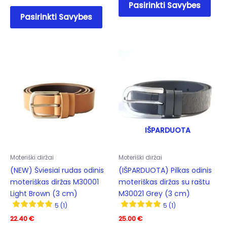
Pasirinkti Savybes
This
prod
Pasirinkti Savybes
product
has
has
mult
multiple
varia
variants.
The
The
opti
options
may
may
be
be
cho
chosen
on
on
the
IŠPARDUOTA
the
prod
product
pag
Moteriški diržai
Moteriški diržai
page
(NEW) Šviesiai rudas odinis
(IŠPARDUOTA) Pilkas odinis
moteriškas diržas M30001
moteriškas diržas su raštu
Light Brown (3 cm)
M30021 Grey (3 cm)
5 (1)
5 (1)
22.40
€
25.00
€