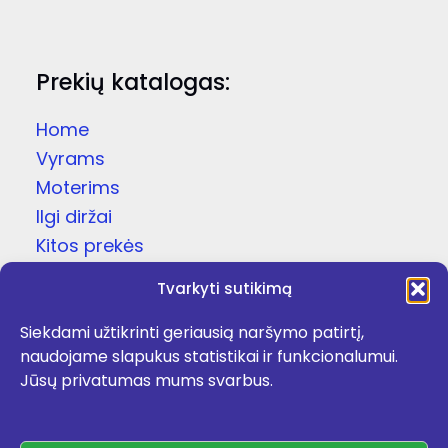
Prekių katalogas:
Home
Vyrams
Moterims
Ilgi diržai
Kitos prekės
Dovanų dėžutės
Tvarkyti sutikimą
Odinės čežutės
Siekdami užtikrinti geriausią naršymo patirtį,
Kojinės
naudojame slapukus statistikai ir funkcionalumui.
Apie
Jūsų privatumas mums svarbus.
Kontaktai