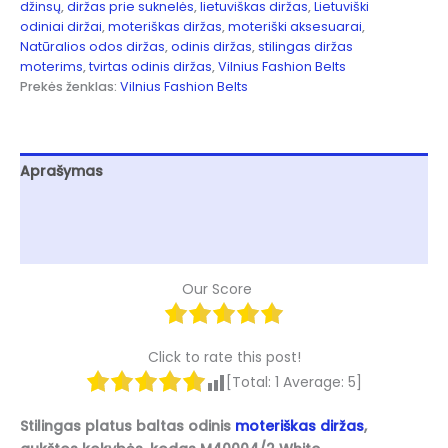
džinsų
,
diržas prie suknelės
,
lietuviškas diržas
,
Lietuviški
odiniai diržai
,
moteriškas diržas
,
moteriški aksesuarai
,
Natūralios odos diržas
,
odinis diržas
,
stilingas diržas
moterims
,
tvirtas odinis diržas
,
Vilnius Fashion Belts
Prekės ženklas:
Vilnius Fashion Belts
Aprašymas
Papildoma informacija
Atsiliepimai (0)
Our Score
Click to rate this post!
[Total:
1
Average:
5
]
Stilingas platus baltas odinis
moteriškas diržas
,