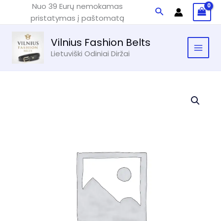
Pereiti
Nuo 39 Eurų nemokamas
Paieška
prie
pristatymas į paštomatą
turinio
Vilnius Fashion Belts
Lietuviški Odiniai Diržai