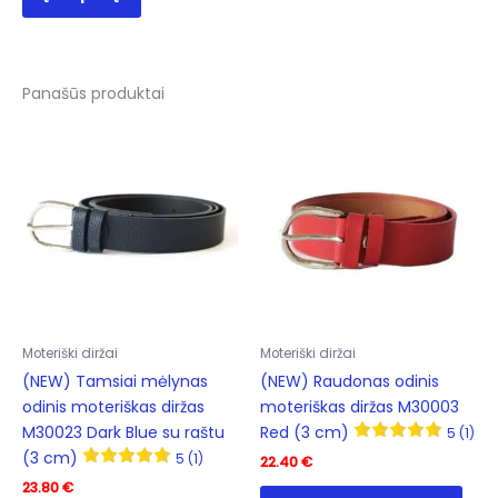
Panašūs produktai
Moteriški diržai
Moteriški diržai
(NEW) Tamsiai mėlynas
(NEW) Raudonas odinis
odinis moteriškas diržas
moteriškas diržas M30003
M30023 Dark Blue su raštu
Red (3 cm)
5 (1)
(3 cm)
5 (1)
22.40
€
23.80
€
This