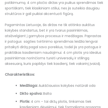
patikimumą. 4 cm pločio diržas yra puikus sprendimas tiek
sportiškam, tiek klasikiniam stiliui, nes jis suteikia daugiau
struktūros ir gali puikiai akcentuoti figūrą.
Pagamintas Lietuvoje, šis diržas ne tik atitinka aukštus
kokybės standartus, bet ir yra tvarus pasirinkimas,
atsižvelgiant į gamybos procesus ir medžiagas. Paprastas
ir patogus sagties tvirtinimo sprendimas leidžia lengvai
pritaikyti diržą pagal savo poreikius, todėl jis yra patogus ir
praktiškas kasdieniam naudojimui. 4 cm plotis yra idealus
pasirinkimas norinčioms turėti universalų ir stilingą
aksesuarą, kuris papildys tiek kasdienį, tiek vakarinį įvaizdį.
Charakteristikos:
Medžiaga:
Aukščiausios kokybės natūrali oda
Diržo spalva:
Balta
Plotis:
4 cm – tai diržų plotis, tinkamas tiek
kasdieniam dėvėjimui, tiek formalioms progoms