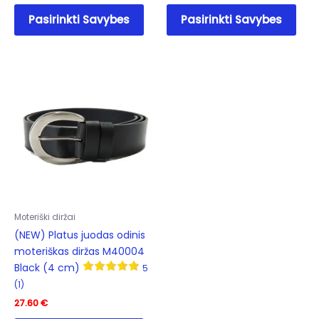
This
This
Pasirinkti Savybes
Pasirinkti Savybes
product
prod
has
has
multiple
mult
variants.
varia
The
The
options
opti
may
may
be
be
chosen
cho
on
on
the
the
product
prod
Moteriški diržai
page
pag
(NEW) Platus juodas odinis
moteriškas diržas M40004
Black (4 cm)
5
(1)
27.60
€