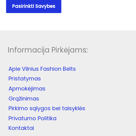
This
Pasirinkti Savybes
product
has
multiple
variants.
The
options
Informacija Pirkėjams:
may
be
chosen
Apie Vilnius Fashion Belts
on
the
Pristatymas
product
Apmokėjimas
page
Grąžinimas
Pirkimo sąlygos bei taisyklės
Privatumo Politika
Kontaktai