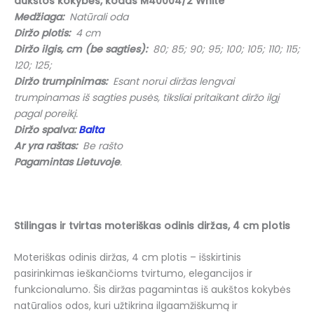
aukštos kokybės, kodas M40004/2 White
Medžiaga:
Natūrali oda
Diržo plotis:
4 cm
Diržo ilgis, cm (be sagties):
80; 85; 90; 95; 100; 105; 110; 115;
120; 125;
Diržo trumpinimas:
Esant norui diržas lengvai
trumpinamas iš sagties pusės, tiksliai pritaikant diržo ilgį
pagal poreikį.
Diržo spalva:
Balta
Ar yra raštas:
Be rašto
Pagamintas Lietuvoje
.
Stilingas ir tvirtas moteriškas odinis diržas, 4 cm plotis
Moteriškas odinis diržas, 4 cm plotis – išskirtinis
pasirinkimas ieškančioms tvirtumo, elegancijos ir
funkcionalumo. Šis diržas pagamintas iš aukštos kokybės
natūralios odos, kuri užtikrina ilgaamžiškumą ir