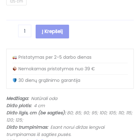
125 cm
produkto
Į Krepšelį
kiekis:
(IŠPARDUOTA)
Platus
baltas
Pristatymas per 2–5 darbo dienas
odinis
moteriškas
Nemokamas pristatymas nuo 39 €
diržas
M40004/2
30 dienų grąžinimo garantija
White
(4
cm)
Medžiaga:
Natūrali oda
Diržo plotis:
4 cm
Diržo ilgis, cm (be sagties):
80; 85; 90; 95; 100; 105; 110; 115;
120; 125;
Diržo trumpinimas:
Esant norui diržas lengvai
trumpinamas iš sagties pusės.