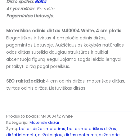
Diržo spalva:
Balta
Ar yra raštas:
Be rašto
Pagamintas Lietuvoje
.
Moteriškas odinis diržas M40004 White, 4 cm plotis
Elegantiškas ir tvirtas 4 cm pločio odinis diržas,
pagamintas Lietuvoje. Aukščiausios kokybės natūralios
odos diržas suteikia daugiau struktūros ir puikiai
akcentuoja figūrą. Reguliuojama sagtis leidžia lengvai
pritaikyti diržą pagal poreikius.
SEO raktažodžiai:
4 cm odinis diržas, moteriškas diržas,
tvirtas odinis diržas, Lietuviškas diržas
Produkto kodas:
M40004/2 White
Kategorija:
Moteriški diržai
Žymų:
baltas diržas moterims
,
baltas moteriškas diržas
,
diržai internetu
,
diržai pigiau
,
diržas moterims
,
diržas prie