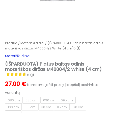
Pradžia
/
Moteriški diržai
/ (IŠPARDUOTA) Platus baltas odinis
moteriškas diržas M40004/2 White (4 cm)5 (1)
Moteriški diržai
(IŠPARDUOTA) Platus baltas odinis
moteriškas diržas M40004/2 White (4 cm)
5 (1)
27.00
€
Norėdami įdėti prekę į krepšelį pasirinkite
variantą:
080 cm
085 cm
090 cm
095 cm
100 cm
105 cm
110 cm
115 cm
120 cm