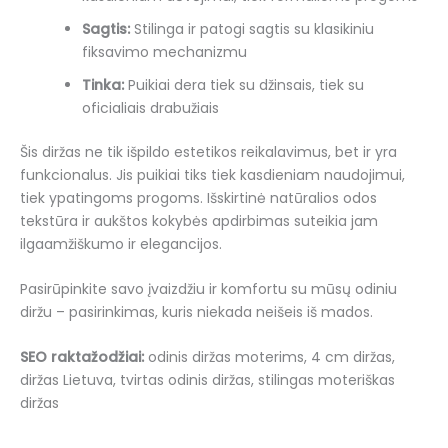
Sagtis:
Stilinga ir patogi sagtis su klasikiniu
fiksavimo mechanizmu
Tinka:
Puikiai dera tiek su džinsais, tiek su
oficialiais drabužiais
Šis diržas ne tik išpildo estetikos reikalavimus, bet ir yra
funkcionalus. Jis puikiai tiks tiek kasdieniam naudojimui,
tiek ypatingoms progoms. Išskirtinė natūralios odos
tekstūra ir aukštos kokybės apdirbimas suteikia jam
ilgaamžiškumo ir elegancijos.
Pasirūpinkite savo įvaizdžiu ir komfortu su mūsų odiniu
diržu – pasirinkimas, kuris niekada neišeis iš mados.
SEO raktažodžiai:
odinis diržas moterims, 4 cm diržas,
diržas Lietuva, tvirtas odinis diržas, stilingas moteriškas
diržas