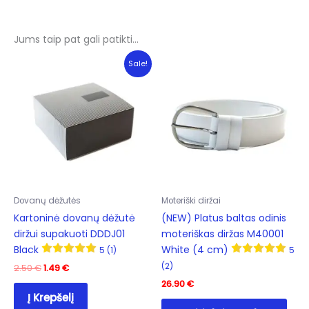
Jums taip pat gali patikti…
Sale!
Dovanų dėžutės
Moteriški diržai
Kartoninė dovanų dėžutė
(NEW) Platus baltas odinis
diržui supakuoti DDDJ01
moteriškas diržas M40001
Black
White (4 cm)
5 (1)
5
(2)
Original
Current
2.50
€
1.49
€
price
price
26.90
€
was:
is:
Į Krepšelį
This
2.50 €.
1.49 €.