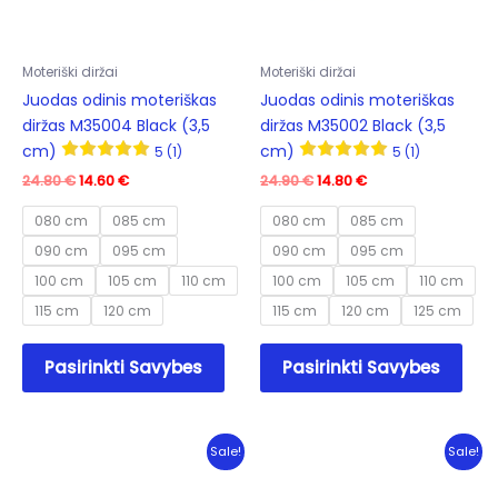
the
the
product
prod
Moteriški diržai
Moteriški diržai
page
pag
Juodas odinis moteriškas
Juodas odinis moteriškas
diržas M35004 Black (3,5
diržas M35002 Black (3,5
cm)
cm)
5 (1)
5 (1)
Original
Current
Original
Current
24.80
€
14.60
€
24.90
€
14.80
€
price
price
price
price
was:
is:
was:
is:
080 cm
085 cm
080 cm
085 cm
24.80 €.
14.60 €.
24.90 €.
14.80 €.
090 cm
095 cm
090 cm
095 cm
100 cm
105 cm
110 cm
100 cm
105 cm
110 cm
115 cm
120 cm
115 cm
120 cm
125 cm
This
This
Pasirinkti Savybes
Pasirinkti Savybes
product
prod
has
has
multiple
mult
variants.
varia
Sale!
Sale!
The
The