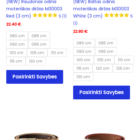
(NEW) Raudonas odinis
(NEW) Baltas odinis
moteriškas diržas M30003
moteriškas diržas M30003
Red (3 cm)
White (3 cm)
5 (1)
5
(1)
22.40
€
22.80
€
080 cm
085 cm
080 cm
085 cm
090 cm
095 cm
090 cm
095 cm
100 cm
105 cm
110 cm
100 cm
105 cm
110 cm
115 cm
120 cm
115 cm
120 cm
125 cm
This
Pasirinkti Savybes
130 cm
product
has
This
Pasirinkti Savybes
multiple
prod
variants.
has
The
mult
options
varia
may
The
be
opti
chosen
may