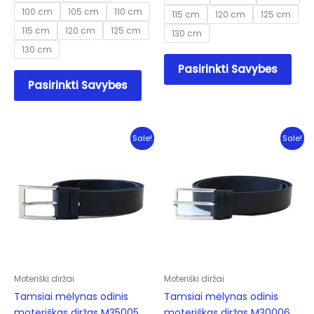
100 cm
105 cm
110 cm
115 cm
120 cm
125 cm
115 cm
120 cm
125 cm
130 cm
130 cm
This
Pasirinkti Savybes
This
prod
Pasirinkti Savybes
product
has
has
mult
multiple
varia
variants.
The
Sale!
Sale!
The
opti
options
may
may
be
be
cho
chosen
on
on
the
the
prod
product
pag
Moteriški diržai
Moteriški diržai
page
Tamsiai mėlynas odinis
Tamsiai mėlynas odinis
moteriškas diržas M35005
moteriškas diržas M30006