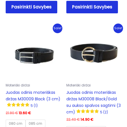
This
This
Pasirinkti Savybes
Pasirinkti Savybes
product
prod
has
has
multiple
mult
variants.
varia
Sale!
Sale!
The
The
options
opti
may
may
be
be
chosen
cho
on
on
the
the
product
prod
Moteriški diržai
Moteriški diržai
page
pag
Juodas odinis moteriškas
Juodas odinis moteriškas
diržas M30009 Black (3 cm)
diržas M30008 Black/Gold
su aukso spalvos sagtimi (3
5 (1)
cm)
5 (2)
Original
Current
21.90
€
13.60
€
price
price
Original
Current
22.40
€
14.90
€
was:
is:
080 cm
085 cm
price
price
21.90 €.
13.60 €.