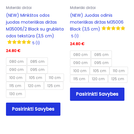
page
prod
Moteriški diržai
Moteriški diržai
pag
(NEW) Minkštos odos
(NEW) Juodas odinis
juodas moteriškas diržas
moteriškas diržas M35006
M35006/2 Black su grublėta
Black (3,5 cm)
odos tekstūra (3,5 cm)
5 (1)
5 (1)
24.80
€
24.80
€
080 cm
085 cm
080 cm
085 cm
090 cm
095 cm
090 cm
095 cm
100 cm
105 cm
110 cm
100 cm
105 cm
110 cm
115 cm
120 cm
125 cm
115 cm
120 cm
125 cm
This
Pasirinkti Savybes
130 cm
prod
has
This
Pasirinkti Savybes
mult
product
varia
has
The
multiple
opti
variants.