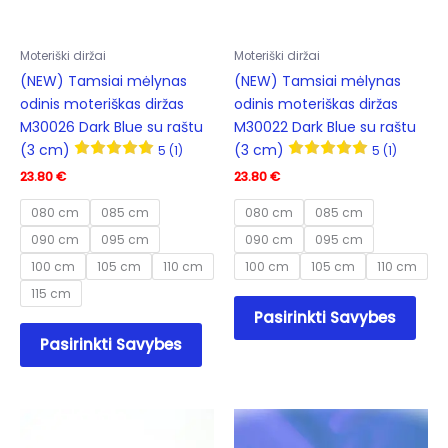
product
the
page
prod
Moteriški diržai
Moteriški diržai
pag
(NEW) Tamsiai mėlynas
(NEW) Tamsiai mėlynas
odinis moteriškas diržas
odinis moteriškas diržas
M30026 Dark Blue su raštu
M30022 Dark Blue su raštu
(3 cm)
(3 cm)
5 (1)
5 (1)
23.80
€
23.80
€
080 cm
085 cm
080 cm
085 cm
090 cm
095 cm
090 cm
095 cm
100 cm
105 cm
110 cm
100 cm
105 cm
110 cm
115 cm
This
Pasirinkti Savybes
prod
This
Pasirinkti Savybes
has
product
mult
has
varia
multiple
The
variants.
opti
The