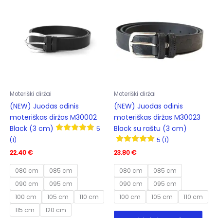
may
The
be
options
cho
may
on
be
the
chosen
prod
on
pag
the
product
Moteriški diržai
Moteriški diržai
page
(NEW) Juodas odinis
(NEW) Juodas odinis
moteriškas diržas M30002
moteriškas diržas M30023
Black (3 cm)
Black su raštu (3 cm)
5
(1)
5 (1)
22.40
€
23.80
€
080 cm
085 cm
080 cm
085 cm
090 cm
095 cm
090 cm
095 cm
100 cm
105 cm
110 cm
100 cm
105 cm
110 cm
115 cm
120 cm
This