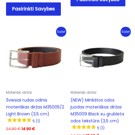
prod
This
has
Pasirinkti Savybes
product
mult
has
varia
multiple
The
variants.
Sale!
Sale!
opti
The
may
options
be
may
cho
be
on
chosen
the
on
prod
the
pag
product
Moteriški diržai
Moteriški diržai
page
Šviesiai rudas odinis
(NEW) Minkštos odos
moteriškas diržas M35005/2
juodas moteriškas diržas
Light Brown (3,5 cm)
M35009 Black su grublėta
odos tekstūra (3,5 cm)
5 (1)
5 (1)
Original
Current
24.80
€
14.90
€
price
price