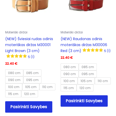
on
be
the
cho
product
on
page
the
prod
Moteriški diržai
Moteriški diržai
pag
(NEW) Šviesiai rudas odinis
(NEW) Raudonas odinis
moteriškas diržas M30001
moteriškas diržas M30006
Light Brown (3 cm)
Red (3 cm)
5 (1)
5 (1)
22.40
€
22.40
€
080 cm
085 cm
080 cm
085 cm
090 cm
095 cm
090 cm
095 cm
100 cm
105 cm
110 cm
100 cm
105 cm
110 cm
115 cm
120 cm
115 cm
120 cm
This
Pasirinkti Savybes
This
prod
Pasirinkti Savybes
product
has
has
mult