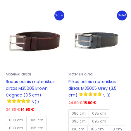
has
has
multiple
mult
variants.
varia
Sale!
Sale!
The
The
options
opti
may
may
be
be
chosen
cho
on
on
the
the
product
prod
Moteriški diržai
Moteriški diržai
page
pag
Rudas odinis moteriškas
Pilkas odinis moteriškas
diržas M35005 Brown
diržas M35005 Grey (3,5
Cognac (3,5 cm)
cm)
5 (1)
5 (1)
Original
Current
24.80
€
15.60
€
price
price
Original
Current
24.80
€
14.90
€
was:
is:
080 cm
085 cm
price
price
24.80 €.
15.60 €.
was:
is:
080 cm
085 cm
090 cm
095 cm
24.80 €.
14.90 €.
090 cm
095 cm
100 cm
105 cm
110 cm