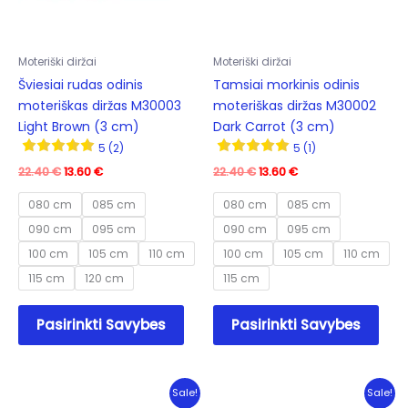
on
on
the
the
product
prod
Moteriški diržai
Moteriški diržai
page
pag
Šviesiai rudas odinis
Tamsiai morkinis odinis
moteriškas diržas M30003
moteriškas diržas M30002
Light Brown (3 cm)
Dark Carrot (3 cm)
5 (2)
5 (1)
Original
Current
Original
Current
22.40
€
13.60
€
22.40
€
13.60
€
price
price
price
price
was:
is:
was:
is:
080 cm
085 cm
080 cm
085 cm
22.40 €.
13.60 €.
22.40 €.
13.60 €.
090 cm
095 cm
090 cm
095 cm
100 cm
105 cm
110 cm
100 cm
105 cm
110 cm
115 cm
120 cm
115 cm
This
This
Pasirinkti Savybes
Pasirinkti Savybes
product
prod
has
has
multiple
mult
variants.
varia
Sale!
Sale!