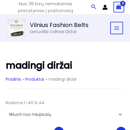
Pereiti
Nuo 39 Eurų nemokamas
Paieška
prie
pristatymas į paštomatą
turinio
Vilnius Fashion Belts
Lietuviški Odiniai Diržai
madingi diržai
Pradinis
Produktai
madingi diržai
Rūšiuojama
Rodoma 1–40 iš 44
pagal
naujausią