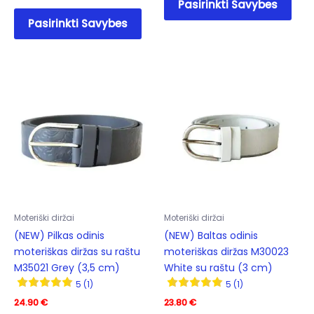
Pasirinkti Savybes
prod
This
Pasirinkti Savybes
has
product
mult
has
varia
multiple
The
variants.
opti
The
may
options
be
may
cho
be
on
chosen
the
on
prod
the
pag
product
Moteriški diržai
Moteriški diržai
page
(NEW) Pilkas odinis
(NEW) Baltas odinis
moteriškas diržas su raštu
moteriškas diržas M30023
M35021 Grey (3,5 cm)
White su raštu (3 cm)
5 (1)
5 (1)
24.90
€
23.80
€