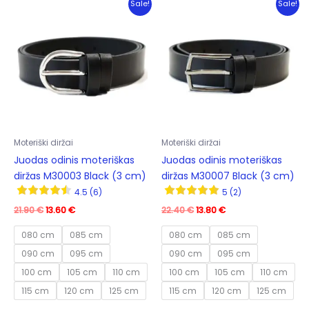
Sale!
Sale!
Moteriški diržai
Moteriški diržai
Juodas odinis moteriškas
Juodas odinis moteriškas
diržas M30003 Black (3 cm)
diržas M30007 Black (3 cm)
4.5 (6)
5 (2)
Original
Current
Original
Current
21.90
€
13.60
€
22.40
€
13.80
€
price
price
price
price
was:
is:
was:
is:
080 cm
085 cm
080 cm
085 cm
21.90 €.
13.60 €.
22.40 €.
13.80 €.
090 cm
095 cm
090 cm
095 cm
100 cm
105 cm
110 cm
100 cm
105 cm
110 cm
115 cm
120 cm
125 cm
115 cm
120 cm
125 cm