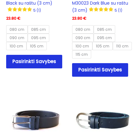
Black su raštu (3 cm)
M30023 Dark Blue su raštu
(3 cm)
5 (1)
5 (1)
23.80
€
23.80
€
080 cm
085 cm
080 cm
085 cm
090 cm
095 cm
090 cm
095 cm
100 cm
105 cm
100 cm
105 cm
110 cm
115 cm
This
Pasirinkti Savybes
product
This
Pasirinkti Savybes
has
prod
multiple
has
variants.
mult
The
varia
options
The
may
opti
be
may
chosen
be
on
cho
the
on