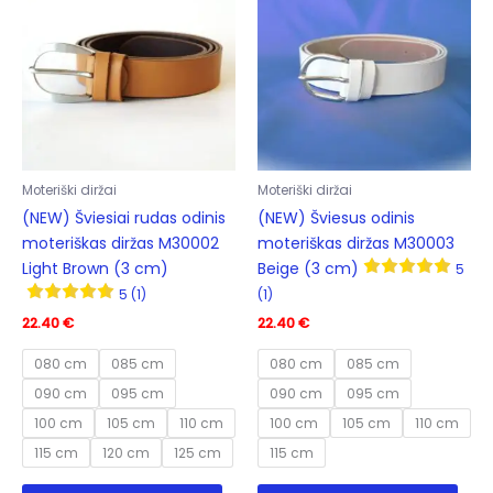
may
options
be
may
cho
be
on
chosen
the
on
prod
the
pag
product
Moteriški diržai
Moteriški diržai
page
(NEW) Šviesiai rudas odinis
(NEW) Šviesus odinis
moteriškas diržas M30002
moteriškas diržas M30003
Light Brown (3 cm)
Beige (3 cm)
5
5 (1)
(1)
22.40
€
22.40
€
080 cm
085 cm
080 cm
085 cm
090 cm
095 cm
090 cm
095 cm
100 cm
105 cm
110 cm
100 cm
105 cm
110 cm
115 cm
120 cm
125 cm
115 cm
This
This