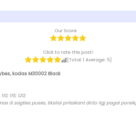
)
Our Score
Click to rate this post!
[Total:
1
Average:
5
]
kybės, kodas M30002 Black
110; 115; 120;
iš sagties pusės, tiksliai pritaikant diržo ilgį pagal poreikį