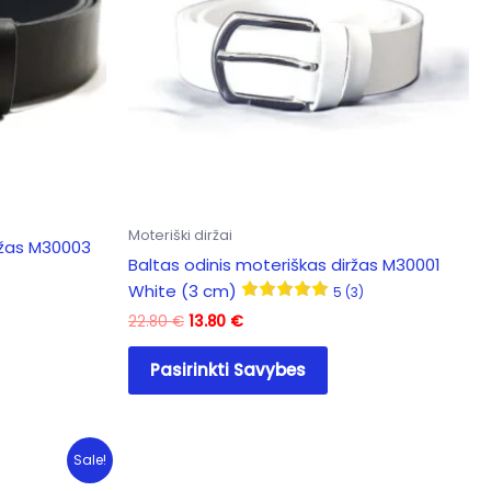
Moteriški diržai
ržas M30003
Baltas odinis moteriškas diržas M30001
White (3 cm)
5 (3)
Original
Current
22.80
€
13.80
€
price
price
This
was:
is:
Pasirinkti Savybes
product
22.80 €.
13.80 €.
has
multiple
variants.
Sale!
The