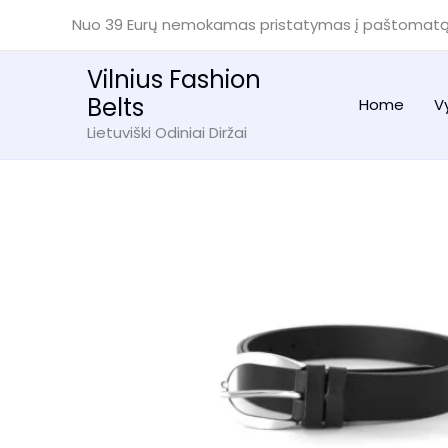
Pereiti
Nuo 39 Eurų nemokamas pristatymas į paštomat
prie
turinio
Vilnius Fashion
Belts
Home
V
Lietuviški Odiniai Diržai