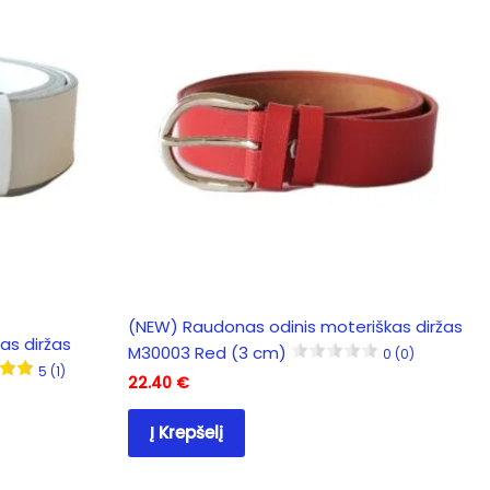
options
may
be
chosen
on
the
product
page
(NEW) Raudonas odinis moteriškas diržas
as diržas
M30003 Red (3 cm)
0 (0)
5 (1)
22.40
€
Į Krepšelį
duct