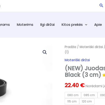
Pa
ą
yrams
Moterims
Ilgi diržai
Kitos prekės
Apie
Pradžia
/
Moteriški diržai
/
(1)
Moteriški diržai
(NEW) Juodas 
Black (3 cm)
22.40
€
Norėdami įd
080 cm
085 cm
09
115 cm
120 cm