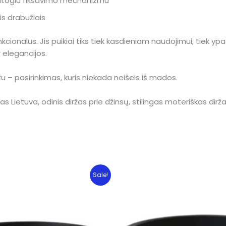
patogiu fiksavimo mechanizmu
ais drabužiais
funkcionalus. Jis puikiai tiks tiek kasdieniam naudojimui, tiek 
 elegancijos.
žu – pasirinkimas, kuris niekada neišeis iš mados.
as Lietuva, odinis diržas prie džinsų, stilingas moteriškas dir
Sale!