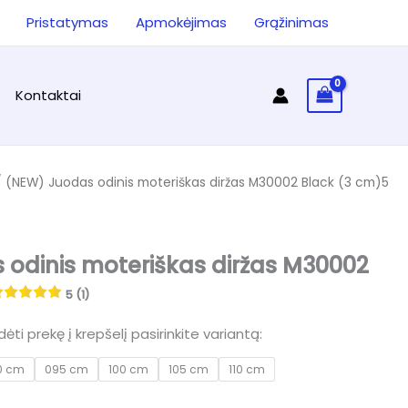
ieška
Pristatymas
Apmokėjimas
Grąžinimas
Kontaktai
 (NEW) Juodas odinis moteriškas diržas M30002 Black (3 cm)5
odinis moteriškas diržas M30002
5 (1)
ėti prekę į krepšelį pasirinkite variantą:
0 cm
095 cm
100 cm
105 cm
110 cm