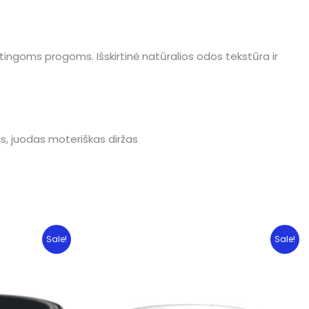
ypatingoms progoms. Išskirtinė natūralios odos tekstūra ir
žas, juodas moteriškas diržas
Sale!
Sale!