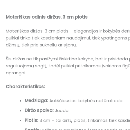
Moteriškas odinis diržas, 3 cm plotis
Moteriškas diržas, 3 cm plotis – elegancijos ir kokybės der
puikiai tinka tiek kasdieniam naudojimui, tiek ypatingoms p
džinsų, tiek prie suknelių ar sijonų.
Šis diržas ne tik pasižymi išskirtine kokybe, bet ir priside
reguliuojamą sagtį, todėl puikiai pritaikomas įvairioms figū
aprangai.
Charakteristikos:
Medžiaga:
Aukščiausios kokybės natūrali oda
Diržo spalva:
Juoda
Plotis:
3 cm – tai diržų plotis, tinkamas tiek kas