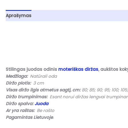
Aprašymas
Papildoma informacija
Atsiliepimai (0
Stilingas juodas odinis
moteriškas diržas
, aukštos ko
Medžiaga:
Natūrali oda
Diržo plotis:
3 cm
Visas diržo ilgis atmetus sagtį, cm:
80; 85; 90; 95; 100; 105; 
Diržo trumpinimas:
Esant norui diržas lengvai trumpinamas 
Diržo spalva:
Juoda
Ar yra raštas:
Be rašto
Pagamintas Lietuvoje
.