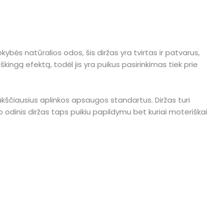
ybės natūralios odos, šis diržas yra tvirtas ir patvarus,
ingą efektą, todėl jis yra puikus pasirinkimas tiek prie
 aukščiausius aplinkos apsaugos standartus. Diržas turi
o odinis diržas taps puikiu papildymu bet kuriai moteriškai