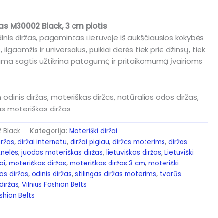
žas M30002 Black, 3 cm plotis
dinis diržas, pagamintas Lietuvoje iš aukščiausios kokybės
 ilgaamžis ir universalus, puikiai derės tiek prie džinsų, tiek
jama sagtis užtikrina patogumą ir pritaikomumą įvairioms
odinis diržas, moteriškas diržas, natūralios odos diržas,
das moteriškas diržas
 Black
Kategorija:
Moteriški diržai
iržas
,
diržai internetu
,
diržai pigiau
,
diržas moterims
,
diržas
knelės
,
juodas moteriškas diržas
,
lietuviškas diržas
,
Lietuviški
ai
,
moteriškas diržas
,
moteriškas diržas 3 cm
,
moteriški
os diržas
,
odinis diržas
,
stilingas diržas moterims
,
tvarūs
 diržas
,
Vilnius Fashion Belts
ashion Belts