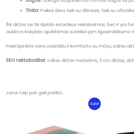
Sagtis:
Stilinga suapvalintos formos sagtis su 
Tinka:
Puikiai dera tiek su džinsais, tiek su oficiali
Šis diržas ne tik išpildo estetikos reikalavimus, bet ir yra 
aukštos kokybės apdirbimas suteikia jam ilgaamžiškumo ir
Pasirūpinkite savo įvaizdžiu ir komfortu su mūsų odiniu dir
SEO raktažodžiai:
odinis diržas moterims, 3 cm diržas, dirž
Jums taip pat gali patikti…
Sale!