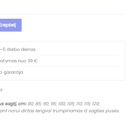
 Krepšelį
2–5 darbo dienas
atymas nuo 39 €
o garantija
a
us sagtį, cm:
80; 85; 90; 95; 100; 105; 110; 115; 120;
nt norui diržas lengvai trumpinamas iš sagties pusės.