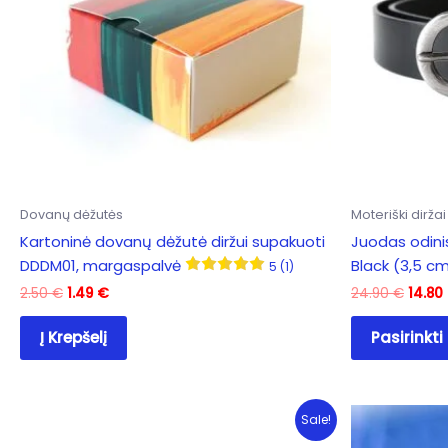
Dovanų dėžutės
Moteriški diržai
Kartoninė dovanų dėžutė diržui supakuoti
Juodas odini
DDDM01, margaspalvė
Black (3,5 c
5 (1)
Original
Current
Origi
2.50
€
1.49
€
24.90
€
14.80
price
price
price
was:
is:
was:
Į Krepšelį
Pasirinkt
2.50 €.
1.49 €.
24.90
Sale!