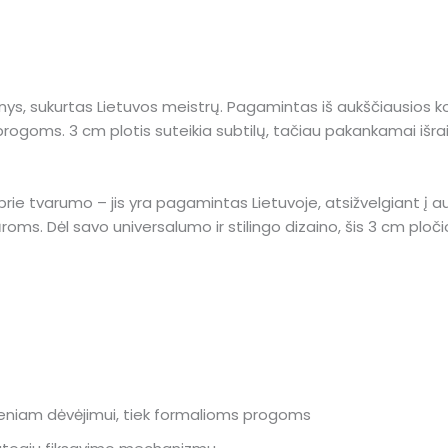
inys, sukurtas Lietuvos meistrų. Pagamintas iš aukščiausios kok
rogoms. 3 cm plotis suteikia subtilų, tačiau pakankamai išraišk
da prie tvarumo – jis yra pagamintas Lietuvoje, atsižvelgiant į
roms. Dėl savo universalumo ir stilingo dizaino, šis 3 cm ploči
dieniam dėvėjimui, tiek formalioms progoms