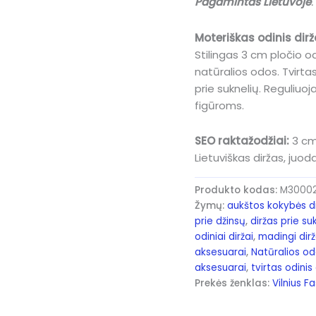
Pagamintas Lietuvoje
.
Moteriškas odinis dir
Stilingas 3 cm pločio o
natūralios odos. Tvirtas,
prie suknelių. Reguliuo
figūroms.
SEO raktažodžiai:
3 cm 
Lietuviškas diržas, juo
Produkto kodas:
M30002
Žymų:
aukštos kokybės d
prie džinsų
,
diržas prie su
odiniai diržai
,
madingi dirž
aksesuarai
,
Natūralios od
aksesuarai
,
tvirtas odinis
Prekės ženklas:
Vilnius F