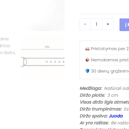
produkto
-
+
Į
kiekis:
(NEW)
Juodas
odinis
Pristatymas per 
moteriškas
diržas
Nemokamas prist
M30002
Black
30 dienų grąžinim
(3
cm)
Medžiaga:
Natūrali od
Diržo plotis:
3 cm
Visas diržo ilgis atmet
Diržo trumpinimas:
Esa
Diržo spalva:
Juoda
Ar yra raštas:
Be rašto