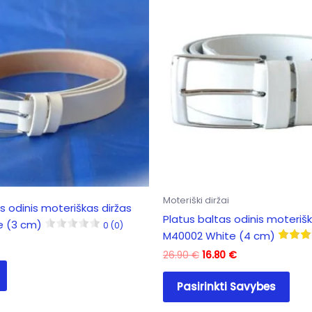
options
may
be
chosen
on
the
product
page
Moteriški diržai
s odinis moteriškas diržas
Platus baltas odinis moterišk
e (3 cm)
0 (0)
M40002 White (4 cm)
Original
Current
26.90
€
16.80
€
price
price
This
was:
is:
Pasirinkti Savybes
pro
26.90 €.
16.80 €.
has