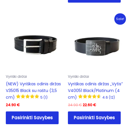
multiple
has
variants.
mult
The
varia
Sale!
options
The
may
opti
be
may
chosen
be
on
cho
the
on
product
the
page
prod
Vyriški diržai
Vyriški diržai
pag
(NEW) Vyriškas odinis diržas
Vyriškas odinis diržas „Vytis”
V35015 Black su raštu (3,5
V40051 Black/Platinum (4
cm)
cm)
5 (1)
4.6 (12)
Original
Current
24.90
€
34.90
€
22.60
€
price
price
This
This
was:
is:
Pasirinkti Savybes
Pasirinkti Savybes
product
prod
34.90 €.
22.60 €.
has
has