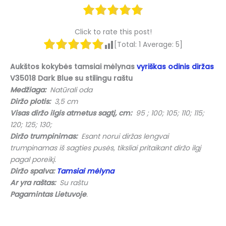
Click to rate this post!
[Total:
1
Average:
5
]
Aukštos kokybės tamsiai mėlynas
vyriškas odinis diržas
V35018 Dark Blue su stilingu raštu
Medžiaga:
Natūrali oda
Diržo plotis:
3,5 cm
Visas diržo ilgis atmetus sagtį, cm:
95 ; 100; 105; 110; 115;
120; 125; 130;
Diržo trumpinimas:
Esant norui diržas lengvai
trumpinamas iš sagties pusės, tiksliai pritaikant diržo ilgį
pagal poreikį.
Diržo spalva:
Tamsiai mėlyna
Ar yra raštas:
Su raštu
Pagamintas Lietuvoje
.