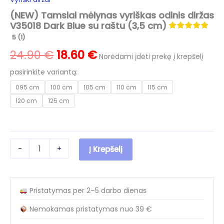
(NEW) Tamsiai mėlynas vyriškas odinis diržas
V35018 Dark Blue su raštu (3,5 cm)
5 (1)
Original
Current
24.90
€
18.60
€
Norėdami įdėti prekę į krepšelį
price
price
pasirinkite variantą:
095 cm
100 cm
105 cm
110 cm
115 cm
was:
is:
120 cm
125 cm
24.90 €.
18.60 €.
produkto
-
+
Į Krepšelį
kiekis:
(NEW)
Tamsiai
mėlynas
Pristatymas per 2–5 darbo dienas
vyriškas
odinis
Nemokamas pristatymas nuo 39 €
diržas
V35018