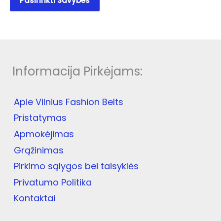
Pasirinkti Savybes
product
34.90 €.
24.60 €.
has
multiple
variants.
The
options
Informacija Pirkėjams:
may
be
chosen
Apie Vilnius Fashion Belts
on
the
Pristatymas
product
Apmokėjimas
page
Grąžinimas
Pirkimo sąlygos bei taisyklės
Privatumo Politika
Kontaktai