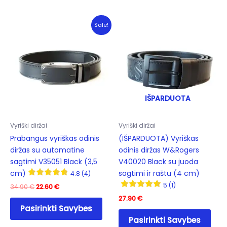
variants.
mult
The
varia
Sale!
options
The
may
opti
be
may
chosen
be
on
cho
the
on
IŠPARDUOTA
product
the
page
prod
Vyriški diržai
Vyriški diržai
pag
Prabangus vyriškas odinis
(IŠPARDUOTA) Vyriškas
diržas su automatine
odinis diržas W&Rogers
sagtimi V35051 Black (3,5
V40020 Black su juoda
cm)
sagtimi ir raštu (4 cm)
4.8 (4)
5 (1)
Original
Current
34.90
€
22.60
€
price
price
27.90
€
This
was:
is:
Pasirinkti Savybes
product
This
34.90 €.
22.60 €.
Pasirinkti Savybes
has
prod