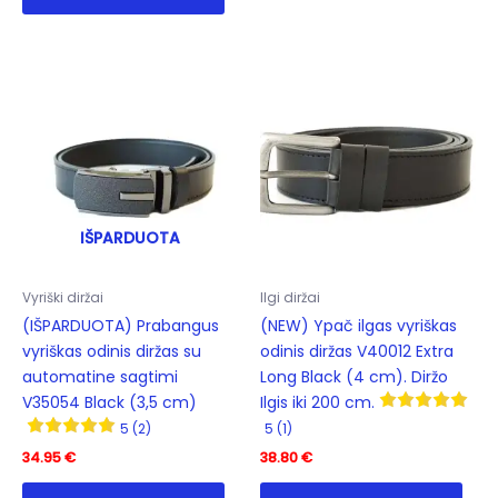
has
varia
multiple
The
variants.
opti
The
may
options
be
may
cho
be
on
chosen
the
on
prod
IŠPARDUOTA
the
pag
product
Vyriški diržai
Ilgi diržai
page
(IŠPARDUOTA) Prabangus
(NEW) Ypač ilgas vyriškas
vyriškas odinis diržas su
odinis diržas V40012 Extra
automatine sagtimi
Long Black (4 cm). Diržo
V35054 Black (3,5 cm)
Ilgis iki 200 cm.
5 (2)
5 (1)
34.95
€
38.80
€
This
This