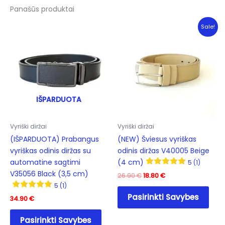
variants.
Panašūs produktai
The
options
Sale!
may
be
chosen
on
the
product
IŠPARDUOTA
page
Vyriški diržai
Vyriški diržai
(IŠPARDUOTA) Prabangus
(NEW) Šviesus vyriškas
vyriškas odinis diržas su
odinis diržas V40005 Beige
automatine sagtimi
(4 cm)
5 (1)
V35056 Black (3,5 cm)
Original
Current
26.90
€
18.80
€
price
price
5 (1)
This
was:
is:
Pasirinkti Savybes
34.90
€
prod
26.90 €.
18.80 €.
This
has
Pasirinkti Savybes
product
mult