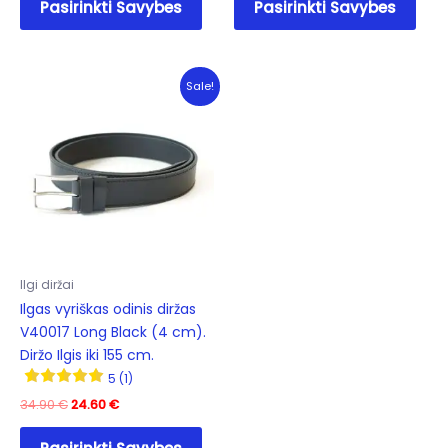
Pasirinkti Savybes
Pasirinkti Savybes
product
prod
has
has
multiple
mult
variants.
varia
Sale!
The
The
options
opti
may
may
be
be
chosen
cho
on
on
the
the
product
prod
Ilgi diržai
page
pag
Ilgas vyriškas odinis diržas
V40017 Long Black (4 cm).
Diržo Ilgis iki 155 cm.
5 (1)
Original
Current
34.90
€
24.60
€
price
price
This
was:
is: