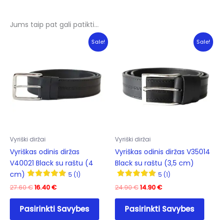
Jums taip pat gali patikti…
Sale!
Sale!
Vyriški diržai
Vyriški diržai
Vyriškas odinis diržas
Vyriškas odinis diržas V35014
V40021 Black su raštu (4
Black su raštu (3,5 cm)
cm)
5 (1)
5 (1)
Original
Current
Original
Current
27.60
€
16.40
€
24.90
€
14.90
€
price
price
price
price
This
This
was:
is:
was:
is:
Pasirinkti Savybes
Pasirinkti Savybes
product
prod
27.60 €.
16.40 €.
24.90 €.
14.90 €.