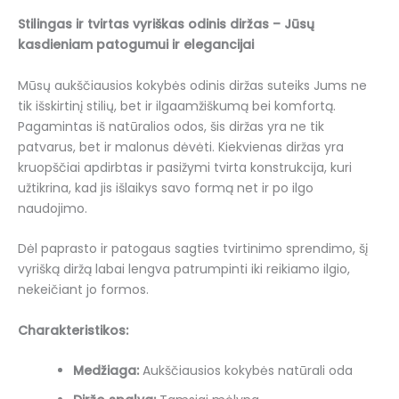
Stilingas ir tvirtas vyriškas odinis diržas – Jūsų
kasdieniam patogumui ir elegancijai
Mūsų aukščiausios kokybės odinis diržas suteiks Jums ne
tik išskirtinį stilių, bet ir ilgaamžiškumą bei komfortą.
Pagamintas iš natūralios odos, šis diržas yra ne tik
patvarus, bet ir malonus dėvėti. Kiekvienas diržas yra
kruopščiai apdirbtas ir pasižymi tvirta konstrukcija, kuri
užtikrina, kad jis išlaikys savo formą net ir po ilgo
naudojimo.
Dėl paprasto ir patogaus sagties tvirtinimo sprendimo, šį
vyrišką diržą labai lengva patrumpinti iki reikiamo ilgio,
nekeičiant jo formos.
Charakteristikos:
Medžiaga:
Aukščiausios kokybės natūrali oda