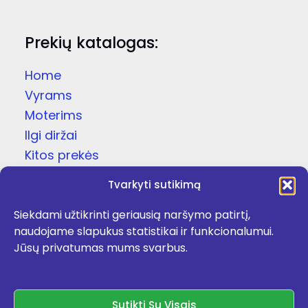
Prekių katalogas:
Home
Vyrams
Moterims
Ilgi diržai
Kitos prekės
Dovanų dėžutės
Tvarkyti sutikimą
Odinės čežutės
Siekdami užtikrinti geriausią naršymo patirtį,
Kojinės
naudojame slapukus statistikai ir funkcionalumui.
Apie
Jūsų privatumas mums svarbus.
Kontaktai
Facebook
Sutikti Su Visais