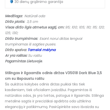
30 dienų grąžinimo garantija
Dark
Blue
su
Medžiaga:
Natūrali oda
raštu
Diržo plotis:
3,5 cm
(3,5
Visas diržo ilgis atmetus sagtį, cm:
95; 100; 105; 110; 115; 120;
cm)
125; 130;
Diržo trumpinimas:
Esant norui diržas lengvai
trumpinamas iš sagties pusės.
Diržo spalva:
Tamsiai mėlyna
Ar yra raštas:
Su raštu
Pagamintas Lietuvoje
.
Stilingas ir ilgaamžis odinis diržas V35018 Dark Blue 3,5
cm su išspaustu raštu
Šis aukštos kokybės odinis diržas puikiai tiks tiek
kasdieniam, tiek oficialiam įvaizdžiui. Pagamintas iš
natūralios odos, jis yra tvirtas, patogus ir ilgaamžis. Stilinga
metalinė sagtis ir preciziškai apdirbta oda užtikrina
eleganciją ir patikimumą. Pasirūpinkite savo išvaizda su