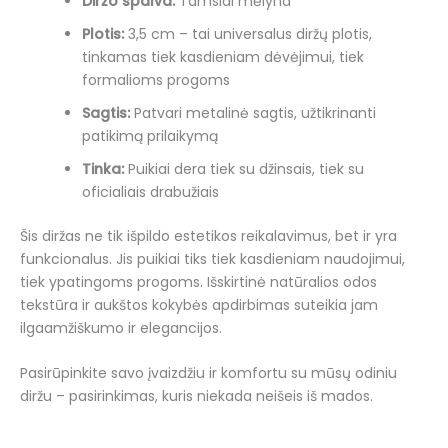
Diržo spalva:
Tamsiai mėlyna
Plotis:
3,5 cm – tai universalus diržų plotis,
tinkamas tiek kasdieniam dėvėjimui, tiek
formalioms progoms
Sagtis:
Patvari metalinė sagtis, užtikrinanti
patikimą prilaikymą
Tinka:
Puikiai dera tiek su džinsais, tiek su
oficialiais drabužiais
Šis diržas ne tik išpildo estetikos reikalavimus, bet ir yra
funkcionalus. Jis puikiai tiks tiek kasdieniam naudojimui,
tiek ypatingoms progoms. Išskirtinė natūralios odos
tekstūra ir aukštos kokybės apdirbimas suteikia jam
ilgaamžiškumo ir elegancijos.
Pasirūpinkite savo įvaizdžiu ir komfortu su mūsų odiniu
diržu – pasirinkimas, kuris niekada neišeis iš mados.