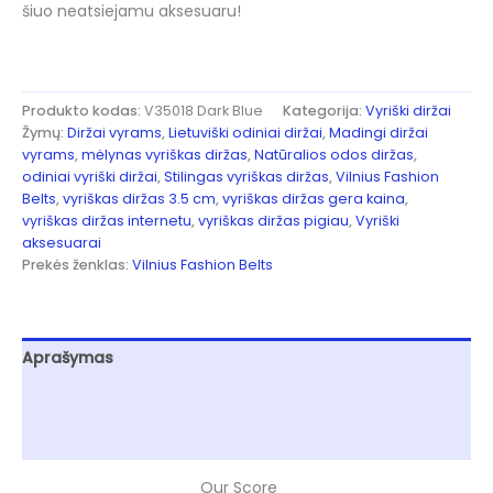
šiuo neatsiejamu aksesuaru!
Produkto kodas:
V35018 Dark Blue
Kategorija:
Vyriški diržai
Žymų:
Diržai vyrams
,
Lietuviški odiniai diržai
,
Madingi diržai
vyrams
,
mėlynas vyriškas diržas
,
Natūralios odos diržas
,
odiniai vyriški diržai
,
Stilingas vyriškas diržas
,
Vilnius Fashion
Belts
,
vyriškas diržas 3.5 cm
,
vyriškas diržas gera kaina
,
vyriškas diržas internetu
,
vyriškas diržas pigiau
,
Vyriški
aksesuarai
Prekės ženklas:
Vilnius Fashion Belts
Aprašymas
Papildoma informacija
Atsiliepimai (0)
Our Score