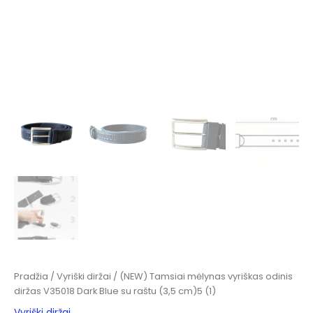
Pradžia
/
Vyriški diržai
/ (NEW) Tamsiai mėlynas vyriškas odinis
diržas V35018 Dark Blue su raštu (3,5 cm)5 (1)
Vyriški diržai