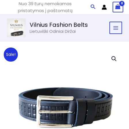
Pereiti
Nuo 39 Eurų nemokamas
Paieška
prie
pristatymas į paštomatą
turinio
Vilnius Fashion Belts
Lietuviški Odiniai Diržai
Sale!