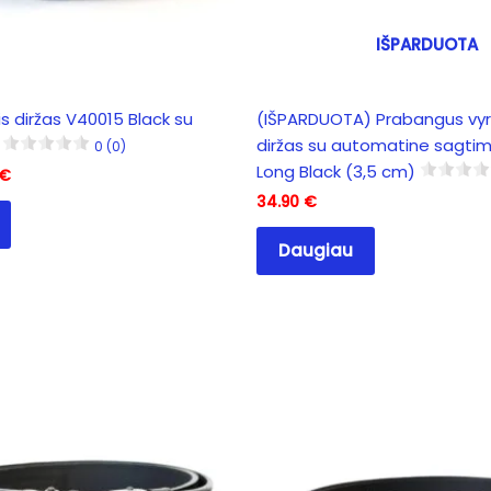
IŠPARDUOTA
is diržas V40015 Black su
(IŠPARDUOTA) Prabangus vyri
diržas su automatine sagtim
0 (0)
Long Black (3,5 cm)
al
Current
€
price
34.90
€
is:
 €.
16.40 €.
Daugiau