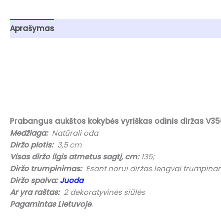
Aprašymas
Papildoma informacija
Atsiliepimai (0
Prabangus aukštos kokybės vyriškas odinis diržas V3
Medžiaga:
Natūrali oda
Diržo plotis:
3,5 cm
Visas diržo ilgis atmetus sagtį, cm:
135;
Diržo trumpinimas:
Esant norui diržas lengvai trumpinamas 
Diržo spalva:
Juoda
Ar yra raštas:
2 dekoratyvinės siūlės
Pagamintas Lietuvoje
.