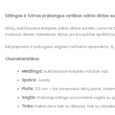
Stilingas ir tvirtas prabangus vyriškas odinis diržas
Mūsų aukščiausios kokybės odinis diržas suteiks Jums ne tik 
malonus dėvėti. Kiekvienas diržas yra kruopščiai apdirbtas ir
Dėl paprasto ir patogaus sagties tvirtinimo sprendimo, šį vy
Charakteristikos:
Medžiaga:
Aukščiausios kokybės natūrali oda
Spalva:
Juoda
Plotis:
3,5 cm – tai universalus diržų plotis, tin
Sagtis:
Prabangi stilinga automatinė sagtis su
Tinka:
Puikiai dera tiek su džinsais, tiek su oficiali