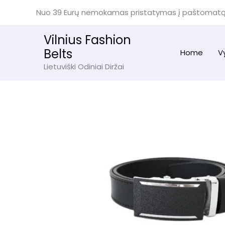
Pereiti
Nuo 39 Eurų nemokamas pristatymas į paštomat
prie
turinio
Vilnius Fashion
Belts
Home
V
Lietuviški Odiniai Diržai