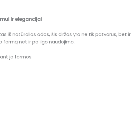
ui ir elegancijai
s iš natūralios odos, šis diržas yra ne tik patvarus, bet ir
avo formą net ir po ilgo naudojimo.
iant jo formos.