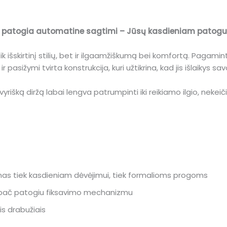
 su patogia automatine sagtimi – Jūsų kasdieniam patogum
išskirtinį stilių, bet ir ilgaamžiškumą bei komfortą. Pagaminta
 pasižymi tvirta konstrukcija, kuri užtikrina, kad jis išlaikys s
rišką diržą labai lengva patrumpinti iki reikiamo ilgio, nekeič
kamas tiek kasdieniam dėvėjimui, tiek formalioms progoms
 ypač patogiu fiksavimo mechanizmu
ais drabužiais