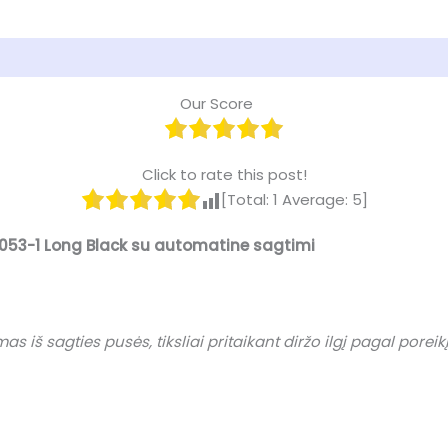
)
Our Score
Click to rate this post!
[Total:
1
Average:
5
]
5053-1 Long Black su automatine sagtimi
iš sagties pusės, tiksliai pritaikant diržo ilgį pagal poreikį