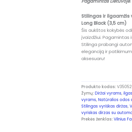
Pagamintas Lietuvoje
.
Stilingas ir ilgaamži
Long Black (3,5 cm)
Šis aukštos kokybės odin
įvaizdžiui. Pagamintas i
Stilinga prabangi autom
eleganciją ir patikimum
aksesuaru!
Produkto kodas:
V35052-
Žymų:
Diržai vyrams
,
ilga
vyrams
,
Natūralios odos 
Stilingas vyriškas diržas
,
V
vyriskas dirzas su autom
Prekės ženklas:
Vilnius F