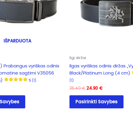
IŠPARDUOTA
Ilgi diržai
 Prabangus vyriškas odinis
Ilgas vyriškas odinis diržas „
tomatine sagtimi V35056
Black/Platinum Long (4 cm)
m)
5 (1)
(1)
Original
Current
35.40
€
24.90
€
price
price
This
This
was:
is:
i Savybes
Pasirinkti Savybes
product
pro
35.40 €.
24.90 €.
has
has
multiple
mult
variants.
vari
The
The