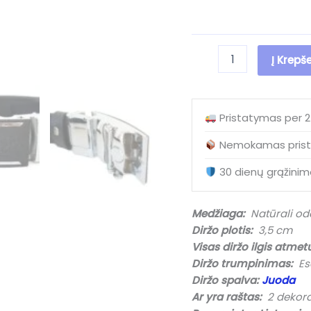
produkto
Į Krepše
kiekis:
(IŠPARDUOTA)
Prabangus
vyriškas
Pristatymas per 
odinis
diržas
Nemokamas prist
su
automatine
30 dienų grąžinim
sagtimi
V35053-
1
Medžiaga:
Natūrali od
Long
Diržo plotis:
3,5 cm
Black
(3,5
Visas diržo ilgis atmet
cm)
Diržo trumpinimas:
Esa
Diržo spalva:
Juoda
Ar yra raštas:
2 dekorat