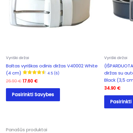
on
the
product
page
Vyriški diržai
Vyriški diržai
Baltas vyriškas odinis diržas V40002 White
(IŠPARDUOTA)
(4 cm)
diržas su au
4.5 (6)
Black (3,5 c
Original
Current
26.90
€
17.60
€
price
price
34.90
€
This
was:
is:
Pasirinkti Savybes
product
26.90 €.
17.60 €.
Pasirinkt
has
multiple
variants.
The
Panašūs produktai
options