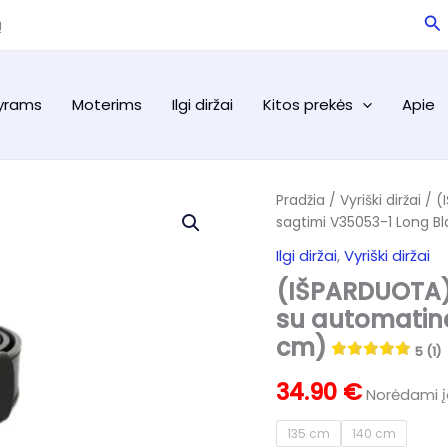
Pa
ą
yrams
Moterims
Ilgi diržai
Kitos prekės
Apie
Pradžia
/
Vyriški diržai
/ (
sagtimi V35053-1 Long Bl
Ilgi diržai
,
Vyriški diržai
(IŠPARDUOTA) 
su automatine
cm)
5 (1)
34.90
€
Norėdami įd
135 cm
140 cm