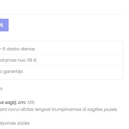
lį
2–5 darbo dienas
atymas nuo 39 €
o garantija
a
us sagtį, cm:
135;
nt norui diržas lengvai trumpinamas iš sagties pusės.
yvinės siūlės