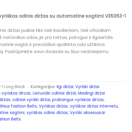
s vyriškas odinis diržas su automatine sagtimi V35053-1
is diržas puikiai tiks tiek kasdieniam, tiek oficialiam
š natūralios odos, jis yra tvirtas, patogus ir ilgaamžis.
atinė sagtis ir preciziškai apdirbta oda užtikrina
ą. Pasirūpinkite savo išvaizda su šiuo neatsiejamu
1 Long Black
Kategorijos:
Ilgi diržai
,
Vyriški diržai
s vyriskas dirzas
,
Lietuviški odiniai diržai
,
Madingi diržai
diržas
,
odiniai vyriški diržai
,
prabangus vyriskas dirzas
,
ilnius Fashion Belts
,
Vyriškas diržas
,
vyriškas diržas internetu
,
atine sagtimi
,
vyriškas odinis diržas
,
Vyriški aksesuarai
ashion Belts