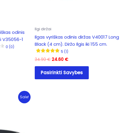
Ilgi diržai
škas odinis
Ilgas vyriškas odinis diržas V40017 Long
i V35056-1
Black (4 cm). Diržo Ilgis iki 155 cm.
0 (0)
5 (1)
Original
Current
34.90
€
24.60
€
price
price
This
was:
is:
Pasirinkti Savybes
product
34.90 €.
24.60 €.
has
multiple
variants.
Sale!
The
options
may
be
chosen