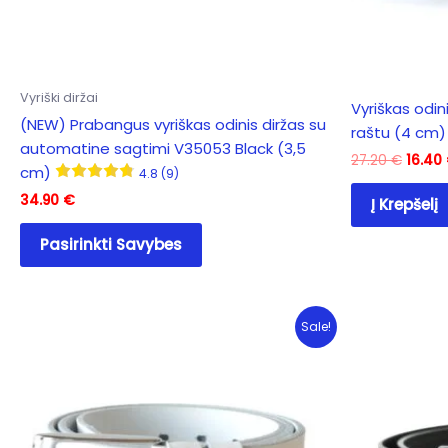
Vyriški diržai
Vyriškas odin
(NEW) Prabangus vyriškas odinis diržas su
raštu (4 cm)
automatine sagtimi V35053 Black (3,5
Origin
27.20
€
16.40
cm)
4.8 (9)
price
was:
34.90
€
Į Krepšelį
27.20
This
Pasirinkti Savybes
product
has
multiple
variants.
Sale!
The
options
may
be
chosen