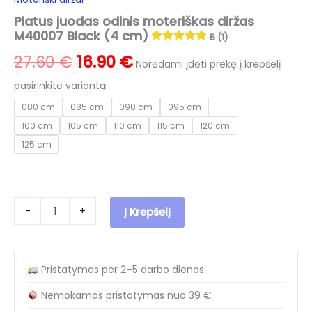
Platus juodas odinis moteriškas diržas
M40007 Black (4 cm)
5 (1)
Original
Current
27.60
€
16.90
€
Norėdami įdėti prekę į krepšelį
price
price
pasirinkite variantą:
080 cm
085 cm
090 cm
095 cm
was:
is:
100 cm
105 cm
110 cm
115 cm
120 cm
27.60 €.
16.90 €.
125 cm
produkto
-
+
Į Krepšelį
kiekis:
Platus
juodas
odinis
Pristatymas per 2–5 darbo dienas
moteriškas
diržas
Nemokamas pristatymas nuo 39 €
M40007