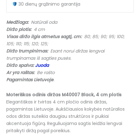
Black
30 dienų grąžinimo garantija
(4
cm)
Medžiaga:
Natūrali oda
Diržo plotis:
4 cm
Visas diržo ilgis atmetus sagtį, cm:
80; 85; 90; 95; 100;
105; 110; 115; 120; 125;
Diržo trumpinimas:
Esant norui diržas lengvai
trumpinamas iš sagties pusės.
Diržo spalva:
Juoda
Ar yra raštas:
Be rašto
Pagamintas Lietuvoje
.
Moteriškas odinis diržas M40007 Black, 4 cm plotis
Elegantiškas ir tvirtas 4 cm pločio odinis diržas,
pagamintas Lietuvoje. Aukščiausios kokybės natūralios
odos diržas suteikia daugiau struktūros ir puikiai
akcentuoja figūrą. Reguliuojama sagtis leidžia lengvai
pritaikyti diržą pagal poreikius.