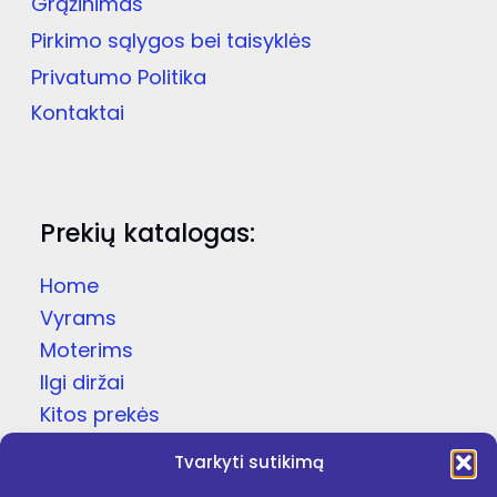
Grąžinimas
Pirkimo sąlygos bei taisyklės
Privatumo Politika
Kontaktai
Prekių katalogas:
Home
Vyrams
Moterims
Ilgi diržai
Kitos prekės
Dovanų dėžutės
Tvarkyti sutikimą
Odinės čežutės