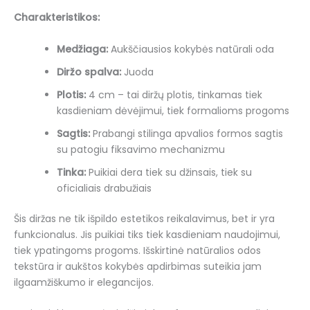
Charakteristikos:
Medžiaga:
Aukščiausios kokybės natūrali oda
Diržo spalva:
Juoda
Plotis:
4 cm – tai diržų plotis, tinkamas tiek
kasdieniam dėvėjimui, tiek formalioms progoms
Sagtis:
Prabangi stilinga apvalios formos sagtis
su patogiu fiksavimo mechanizmu
Tinka:
Puikiai dera tiek su džinsais, tiek su
oficialiais drabužiais
Šis diržas ne tik išpildo estetikos reikalavimus, bet ir yra
funkcionalus. Jis puikiai tiks tiek kasdieniam naudojimui,
tiek ypatingoms progoms. Išskirtinė natūralios odos
tekstūra ir aukštos kokybės apdirbimas suteikia jam
ilgaamžiškumo ir elegancijos.