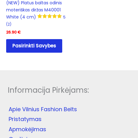
(NEW) Platus baltas odinis
moteriškas diržas M40001
White (4 cm)
5
(2)
26.90
€
This
Pasirinkti Savybes
product
has
multiple
variants.
The
options
Informacija Pirkėjams:
may
be
chosen
Apie Vilnius Fashion Belts
on
the
Pristatymas
product
Apmokėjimas
page