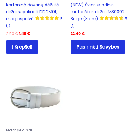
Kartoninė dovanų dėžutė
(NEW) Šviesus odinis
diržui supakuoti DDDM01,
moteriškas diržas M30002
margaspalvė
Beige (3 cm)
5
5
(1)
(1)
Original
Current
2.50
€
1.49
€
22.40
€
price
price
This
was:
is:
Į Krepšelį
Pasirinkti Savybes
prod
2.50 €.
1.49 €.
has
mult
varia
The
opti
may
be
cho
on
the
prod
Moteriški diržai
pag