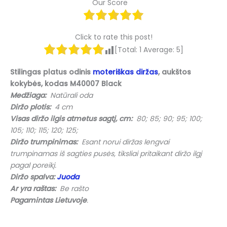
Our Score
Click to rate this post!
[Total:
1
Average:
5
]
Stilingas platus odinis
moteriškas diržas
, aukštos
kokybės, kodas M40007 Black
Medžiaga:
Natūrali oda
Diržo plotis:
4 cm
Visas diržo ilgis atmetus sagtį, cm:
80; 85; 90; 95; 100;
105; 110; 115; 120; 125;
Diržo trumpinimas:
Esant norui diržas lengvai
trumpinamas iš sagties pusės, tiksliai pritaikant diržo ilgį
pagal poreikį.
Diržo spalva:
Juoda
Ar yra raštas:
Be rašto
Pagamintas Lietuvoje
.