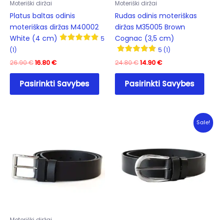
Moteriški diržai
Moteriški diržai
Platus baltas odinis
Rudas odinis moteriškas
moteriškas diržas M40002
diržas M35005 Brown
White (4 cm)
Cognac (3,5 cm)
5
(1)
5 (1)
Original
Current
Original
Current
26.90
€
16.80
€
24.80
€
14.90
€
price
price
price
price
This
This
was:
is:
was:
is:
Pasirinkti Savybes
Pasirinkti Savybes
product
prod
26.90 €.
16.80 €.
24.80 €.
14.90 €.
has
has
multiple
mult
variants.
varia
Sale!
The
The
options
opti
may
may
be
be
chosen
cho
on
on
the
the
product
prod