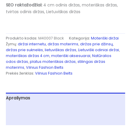
SEO raktažodžiai:
4 cm odinis diržas, moteriškas diržas,
tvirtas odinis diržas, Lietuviškas diržas
Produkto kodas:
M40007 Black
Kategorija:
Moteriški diržai
Žymų:
diržai internetu
,
diržas moterims
,
diržas prie džinsų
,
diržas prie suknelės
,
lietuviškas diržas
,
Lietuviški odiniai diržai
,
moteriškas diržas 4 cm
,
moteriški aksesuarai
,
Natūralios
odos diržas
,
platus moteriškas diržas
,
stilingas diržas
moterims
,
Vilnius Fashion Belts
Prekės ženklas:
Vilnius Fashion Belts
Aprašymas
Papildoma informacija
Atsiliepimai (0)