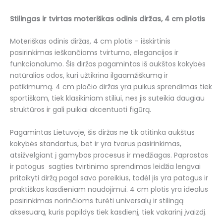
Stilingas ir tvirtas moteriškas odinis diržas, 4 cm plotis
Moteriškas odinis diržas, 4 cm plotis – išskirtinis
pasirinkimas ieškančioms tvirtumo, elegancijos ir
funkcionalumo. Šis diržas pagamintas iš aukštos kokybės
natūralios odos, kuri užtikrina ilgaamžiškumą ir
patikimumą. 4 cm pločio diržas yra puikus sprendimas tiek
sportiškam, tiek klasikiniam stiliui, nes jis suteikia daugiau
struktūros ir gali puikiai akcentuoti figūrą.
Pagamintas Lietuvoje, šis diržas ne tik atitinka aukštus
kokybės standartus, bet ir yra tvarus pasirinkimas,
atsižvelgiant į gamybos procesus ir medžiagas. Paprastas
ir patogus sagties tvirtinimo sprendimas leidžia lengvai
pritaikyti diržą pagal savo poreikius, todėl jis yra patogus ir
praktiškas kasdieniam naudojimui. 4 cm plotis yra idealus
pasirinkimas norinčioms turėti universalų ir stilingą
aksesuarą, kuris papildys tiek kasdienį, tiek vakarinį įvaizdį.