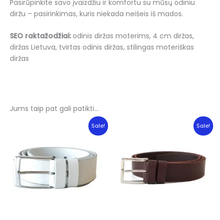
Pasirūpinkite savo įvaizdžiu ir komfortu su mūsų odiniu
diržu – pasirinkimas, kuris niekada neišeis iš mados.
SEO raktažodžiai:
odinis diržas moterims, 4 cm diržas,
diržas Lietuva, tvirtas odinis diržas, stilingas moteriškas
diržas
Jums taip pat gali patikti…
Sale!
Sale!