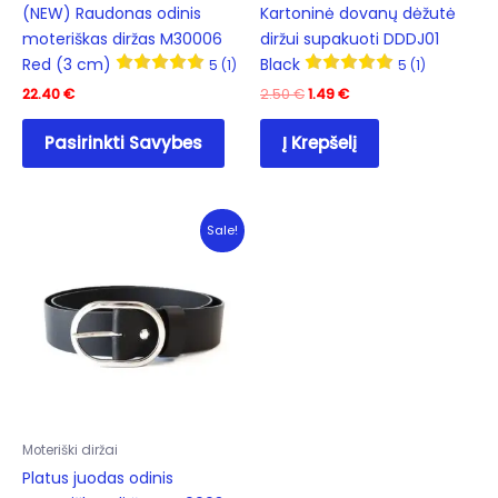
(NEW) Raudonas odinis
Kartoninė dovanų dėžutė
moteriškas diržas M30006
diržui supakuoti DDDJ01
Red (3 cm)
Black
5 (1)
5 (1)
Original
Current
22.40
€
2.50
€
1.49
€
price
price
This
was:
is:
Pasirinkti Savybes
Į Krepšelį
product
2.50 €.
1.49 €.
has
multiple
variants.
Sale!
The
options
may
be
chosen
on
the
product
Moteriški diržai
page
Platus juodas odinis