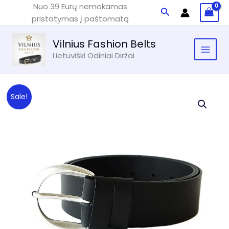
Pereiti
Nuo 39 Eurų nemokamas
Paieška
prie
pristatymas į paštomatą
turinio
Vilnius Fashion Belts
Lietuviški Odiniai Diržai
Sale!