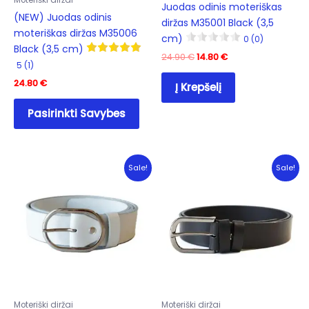
Moteriški diržai
page
pag
Juodas odinis moteriškas
(NEW) Juodas odinis
diržas M35001 Black (3,5
moteriškas diržas M35006
cm)
0 (0)
Black (3,5 cm)
Original
Current
24.90
€
14.80
€
5 (1)
price
price
was:
is:
24.80
€
Į Krepšelį
24.90 €.
14.80 €.
This
Pasirinkti Savybes
product
has
multiple
variants.
Sale!
Sale!
The
options
may
be
chosen
on
the
product
Moteriški diržai
Moteriški diržai
page