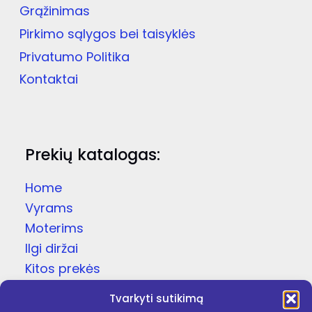
Grąžinimas
Pirkimo sąlygos bei taisyklės
Privatumo Politika
Kontaktai
Prekių katalogas:
Home
Vyrams
Moterims
Ilgi diržai
Kitos prekės
Dovanų dėžutės
Tvarkyti sutikimą
Odinės čežutės