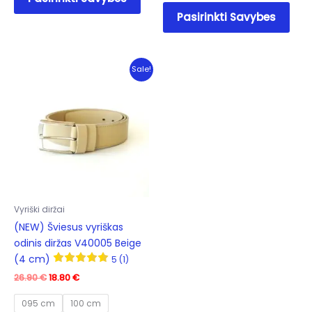
product
This
Pasirinkti Savybes
has
prod
multiple
has
variants.
mult
The
varia
Sale!
options
The
may
opti
be
may
chosen
be
on
cho
the
on
product
the
page
prod
Vyriški diržai
pag
(NEW) Šviesus vyriškas
odinis diržas V40005 Beige
(4 cm)
5 (1)
Original
Current
26.90
€
18.80
€
price
price
was:
is:
095 cm
100 cm
26.90 €.
18.80 €.