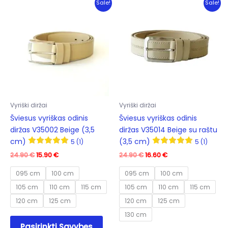
Sale!
Sale!
Vyriški diržai
Vyriški diržai
Šviesus vyriškas odinis
Šviesus vyriškas odinis
diržas V35002 Beige (3,5
diržas V35014 Beige su raštu
cm)
(3,5 cm)
5 (1)
5 (1)
Original
Current
Original
Current
24.90
€
15.90
€
24.90
€
16.60
€
price
price
price
price
was:
is:
was:
is:
095 cm
100 cm
095 cm
100 cm
24.90 €.
15.90 €.
24.90 €.
16.60 €.
105 cm
110 cm
115 cm
105 cm
110 cm
115 cm
120 cm
125 cm
120 cm
125 cm
130 cm
This
Pasirinkti Savybes