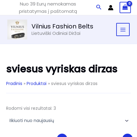
Pereiti
Nuo 39 Eurų nemokamas
Paieška
prie
pristatymas į paštomatą
turinio
Vilnius Fashion Belts
Lietuviški Odiniai Diržai
sviesus vyriskas dirzas
Pradinis
Produktai
sviesus vyriskas dirzas
Rūšiuojama
Rodomi visi rezultatai: 3
pagal
naujausią