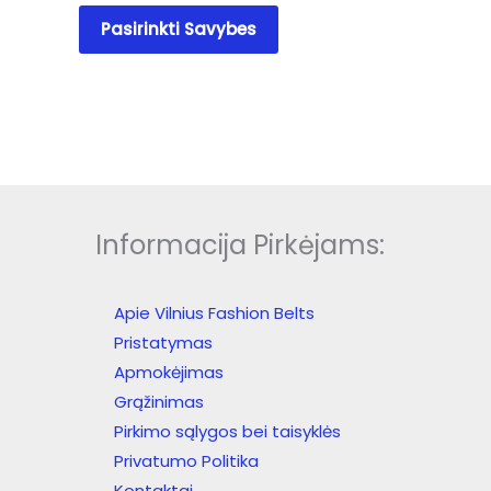
This
Pasirinkti Savybes
product
has
multiple
variants.
The
options
may
be
Informacija Pirkėjams:
chosen
on
the
Apie Vilnius Fashion Belts
product
Pristatymas
page
Apmokėjimas
Grąžinimas
Pirkimo sąlygos bei taisyklės
Privatumo Politika
Kontaktai