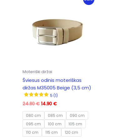
Moteriški diržai
Šviesus odinis moteriškas
diržas M35005 Beige (3,5 cm)
5 (1)
Original
Current
24.80
€
14.90
€
price
price
was:
is:
080 cm
085 cm
090 cm
24.80 €.
14.90 €.
095 cm
100 cm
105 cm
110 cm
115 cm
120 cm