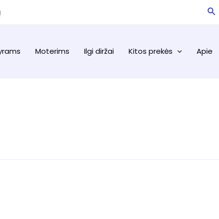
Pa
ą
yrams
Moterims
Ilgi diržai
Kitos prekės
Apie