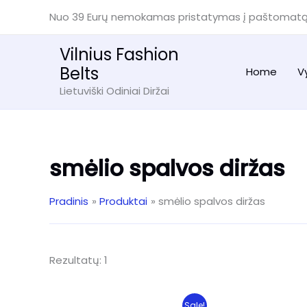
Pereiti
Nuo 39 Eurų nemokamas pristatymas į paštomat
prie
turinio
Vilnius Fashion
Belts
Home
V
Lietuviški Odiniai Diržai
smėlio spalvos diržas
Pradinis
Produktai
smėlio spalvos diržas
Rezultatų: 1
Sale!