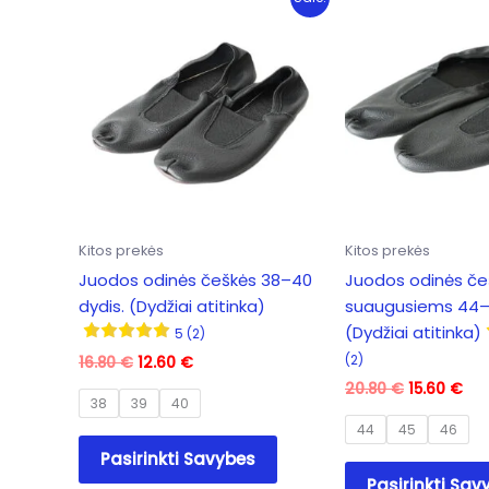
Kitos prekės
Kitos prekės
Juodos odinės češkės 38–40
Juodos odinės če
dydis. (Dydžiai atitinka)
suaugusiems 44–4
(Dydžiai atitinka)
5 (2)
(2)
Original
Current
16.80
€
12.60
€
price
price
Original
Cur
20.80
€
15.60
€
was:
is:
38
39
40
price
pri
16.80 €.
12.60 €.
was:
is:
44
45
46
This
20.80 €.
15.
Pasirinkti Savybes
product
Pasirinkti Sav