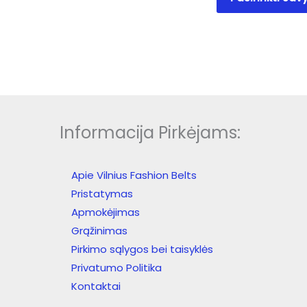
has
multiple
variants.
The
options
may
be
chosen
Informacija Pirkėjams:
on
the
product
Apie Vilnius Fashion Belts
page
Pristatymas
Apmokėjimas
Grąžinimas
Pirkimo sąlygos bei taisyklės
Privatumo Politika
Kontaktai