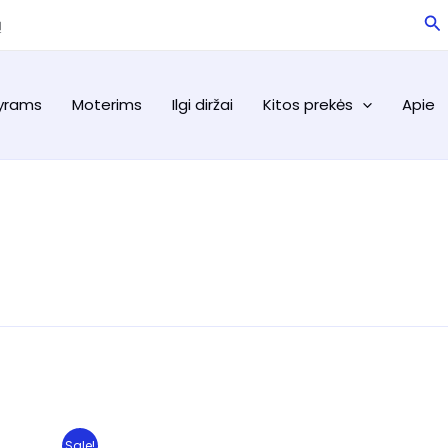
Pa
ą
yrams
Moterims
Ilgi diržai
Kitos prekės
Apie
Sale!