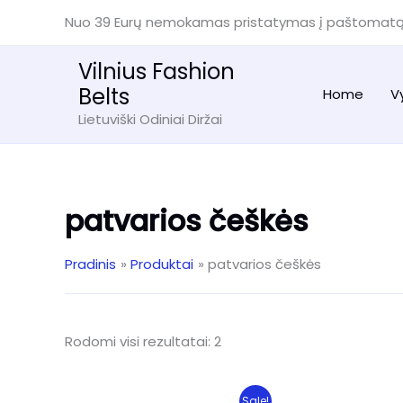
Pereiti
Nuo 39 Eurų nemokamas pristatymas į paštomat
prie
turinio
Vilnius Fashion
Belts
Home
V
Lietuviški Odiniai Diržai
patvarios češkės
Pradinis
Produktai
patvarios češkės
Rūšiuojama
Rodomi visi rezultatai: 2
pagal
naujausią
Sale!