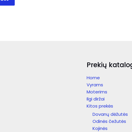
product
has
multiple
variants.
The
options
may
be
chosen
Prekių katalo
on
the
Home
product
Vyrams
page
Moterims
Ilgi diržai
Kitos prekės
Dovanų dėžutės
Odinės čežutės
Kojinės