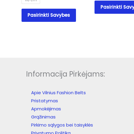
Pasirinkti Sav
This
Pasirinkti Savybes
product
has
multiple
variants.
The
options
may
be
Informacija Pirkėjams:
chosen
on
the
Apie Vilnius Fashion Belts
product
Pristatymas
page
Apmokėjimas
Grąžinimas
Pirkimo sąlygos bei taisyklės
Privatumo Politika