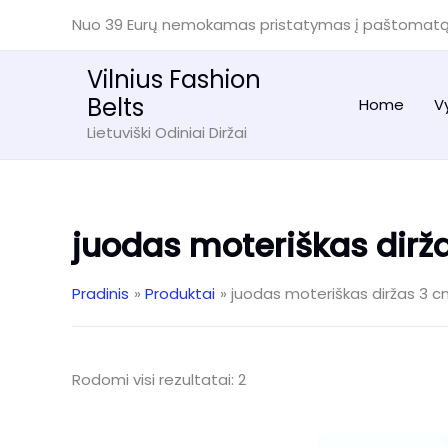
Pereiti
Nuo 39 Eurų nemokamas pristatymas į paštomat
prie
turinio
Vilnius Fashion
Belts
Home
V
Lietuviški Odiniai Diržai
juodas moteriškas dirž
Pradinis
Produktai
juodas moteriškas diržas 3 
Rūšiuojama
Rodomi visi rezultatai: 2
pagal
naujausią