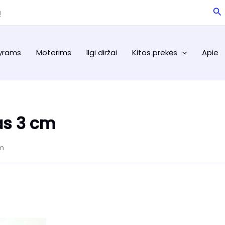
Pa
ą
yrams
Moterims
Ilgi diržai
Kitos prekės
Apie
as 3 cm
cm