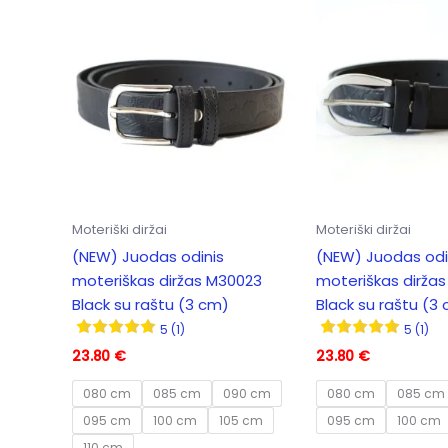
Moteriški diržai
Moteriški diržai
(NEW) Juodas odinis
(NEW) Juodas odi
moteriškas diržas M30023
moteriškas dirža
Black su raštu (3 cm)
Black su raštu (3
5 (1)
5 (1)
23.80
€
23.80
€
080 cm
085 cm
090 cm
080 cm
085 cm
095 cm
100 cm
105 cm
095 cm
100 cm
110 cm