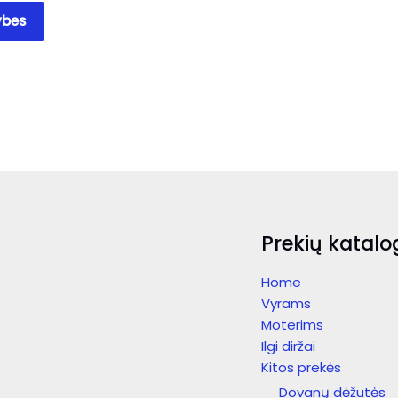
This
ybes
product
has
multiple
variants.
The
options
may
be
chosen
on
Prekių katalo
the
product
page
Home
Vyrams
Moterims
Ilgi diržai
Kitos prekės
Dovanų dėžutės