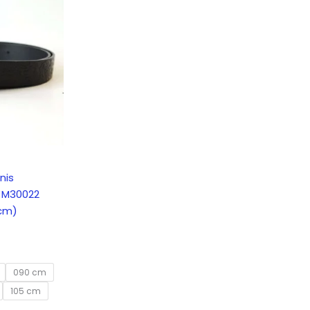
nis
s M30022
 cm)
090 cm
105 cm