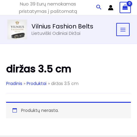
Pereiti
Nuo 39 Eurų nemokamas
Paieška
prie
pristatymas į paštomatą
turinio
Vilnius Fashion Belts
Lietuviški Odiniai Diržai
diržas 3.5 cm
Pradinis
Produktai
diržas 3.5 cm
Produktų nerasta.