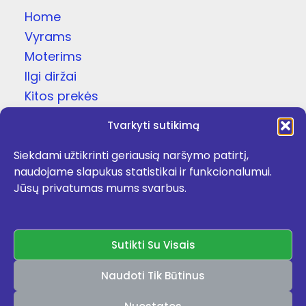
Home
Vyrams
Moterims
Ilgi diržai
Kitos prekės
Dovanų dėžutės
Tvarkyti sutikimą
Odinės čežutės
Siekdami užtikrinti geriausią naršymo patirtį,
Kojinės
naudojame slapukus statistikai ir funkcionalumui.
Apie
Jūsų privatumas mums svarbus.
Kontaktai
Facebook
Sutikti Su Visais
Naudoti Tik Būtinus
Rekomenduojame:
kokybiskibatai.lt
,
ceskes.lt