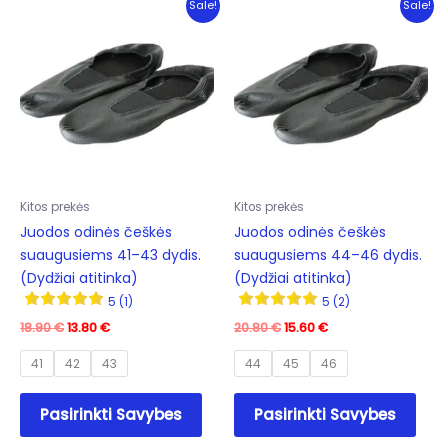
Sale!
Sale!
Kitos prekės
Kitos prekės
Juodos odinės češkės
Juodos odinės češkės
suaugusiems 41–43 dydis.
suaugusiems 44–46 dydis.
(Dydžiai atitinka)
(Dydžiai atitinka)
5 (1)
5 (2)
Original
Current
Original
Current
18.90
€
13.80
€
20.80
€
15.60
€
price
price
price
price
was:
is:
was:
is:
41
42
43
44
45
46
18.90 €.
13.80 €.
20.80 €.
15.60 €.
This
This
Pasirinkti Savybes
Pasirinkti Savybes
product
prod
has
has