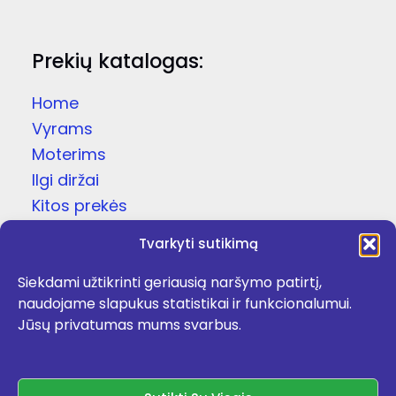
Prekių katalogas:
Home
Vyrams
Moterims
Ilgi diržai
Kitos prekės
Dovanų dėžutės
Tvarkyti sutikimą
Odinės čežutės
Siekdami užtikrinti geriausią naršymo patirtį,
Kojinės
naudojame slapukus statistikai ir funkcionalumui.
Apie
Jūsų privatumas mums svarbus.
Kontaktai
Facebook