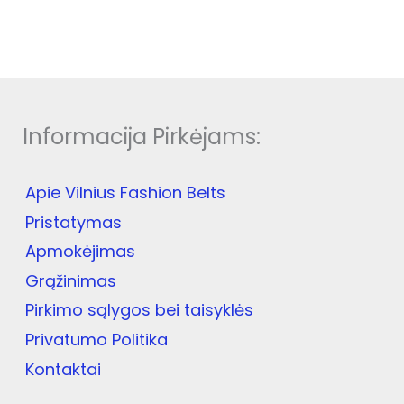
multiple
mult
variants.
varia
The
The
options
opti
may
may
be
be
Informacija Pirkėjams:
chosen
cho
on
on
the
the
Apie Vilnius Fashion Belts
product
prod
Pristatymas
page
pag
Apmokėjimas
Grąžinimas
Pirkimo sąlygos bei taisyklės
Privatumo Politika
Kontaktai