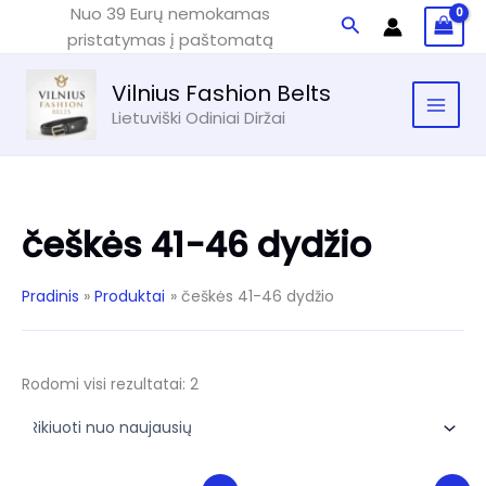
Pereiti
Nuo 39 Eurų nemokamas
Paieška
prie
pristatymas į paštomatą
turinio
Vilnius Fashion Belts
Lietuviški Odiniai Diržai
češkės 41-46 dydžio
Pradinis
Produktai
češkės 41-46 dydžio
Rūšiuojama
Rodomi visi rezultatai: 2
pagal
naujausią